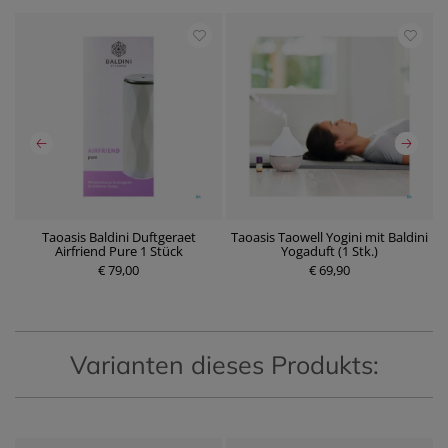
Taoasis Baldini Duftgeraet
Taoasis Taowell Yogini mit Baldini
Airfriend Pure 1 Stück
Yogaduft (1 Stk.)
P
€ 79,00
P
€ 69,90
r
r
e
e
i
i
s
s
Varianten dieses Produkts: