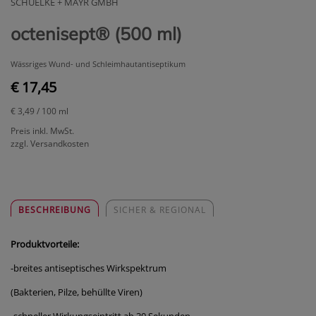
SCHUELKE + MAYR GMBH
octenisept® (500 ml)
Wässriges Wund- und Schleimhautantiseptikum
€ 17,45
€ 3,49
/ 100 ml
Preis inkl. MwSt.
zzgl. Versandkosten
BESCHREIBUNG
SICHER & REGIONAL
Produktvorteile:
-breites antiseptisches Wirkspektrum
(Bakterien, Pilze, behüllte Viren)