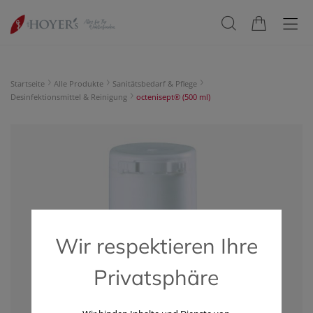
Startseite
Alle Produkte
Sanitätsbedarf & Pflege
Desinfektionsmittel & Reinigung
octenisept® (500 ml)
Wir respektieren Ihre
Privatsphäre