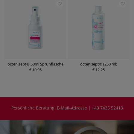
octenisept® 50ml Sprühflasche
octenisept® (250 ml)
€ 10,95
€ 12,25
Persönliche Beratung:
E-Mail-Adresse
|
+43 7435 52413