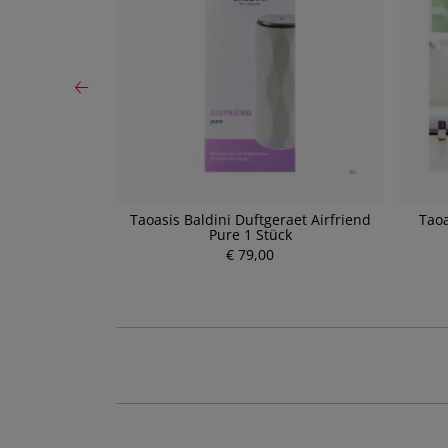
e (40 g)
Taoasis Baldini Duftgeraet Airfriend
Taoa
Pure 1 Stück
P
€ 79,00
r
e
i
s