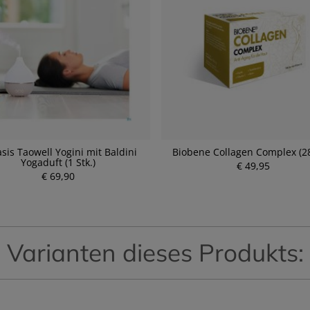
sis Taowell Yogini mit Baldini
Biobene Collagen Complex (28
Yogaduft (1 Stk.)
P
€ 49,95
€ 69,90
r
P
e
r
i
e
s
i
s
Varianten dieses Produkts: