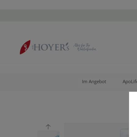
Im Angebot
ApoLif