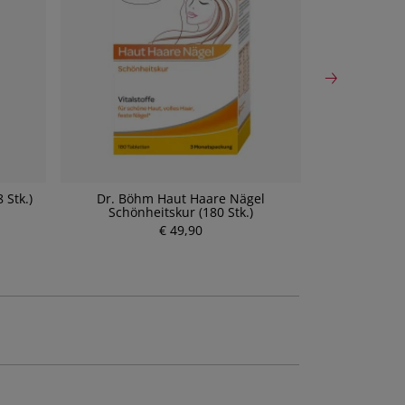
 Stk.)
Dr. Böhm Haut Haare Nägel
Kitonail Wir
Schönheitskur (180 Stk.)
8
€ 49,90
P
r
e
i
s