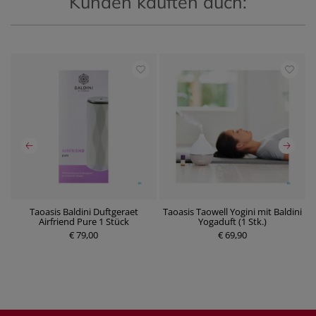
Kunden kauften auch:
Taoasis Baldini Duftgeraet
Taoasis Taowell Yogini mit Baldini
Airfriend Pure 1 Stück
Yogaduft (1 Stk.)
P
€ 79,00
P
€ 69,90
r
r
e
e
i
i
s
s