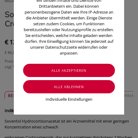
Wir binden Inhalte und Dienste von
MEDICE ARZNEIMITTEL GMBH
Drittanbietern ein. Dabei können
personenbezogene Daten wie Ihre IP-Adresse an
Soventol Hydrocortisonacetat
die Anbieter übermittelt werden. Einige Dienste
Creme 0,5% 15g
setzen zudem Cookies, um Funktionen
bereitzustellen oder Nutzungsprofile zu erstellen.
Sie entscheiden, welche Inhalte geladen werden
€ 12,90
dürfen. Ihre Einwilligung können Sie jederzeit auf
unserer Datenschutzseite widerrufen oder
€ 86,00
/ 100 g
anpassen.
Preis inkl. MwSt.
zzgl. Versandkosten
BESCHREIBUNG
SICHER & REGIONAL
ZUSATZINFORMAT
Individuelle Einstellungen
Indikation
Soventol Hydrocortisonacetat ist ein Arzneimittel mit einer geringen
Konzentration eines schwach
wirksamen Corticosteroids, das zur kurzzeitigen (höchstens 2 Wochen