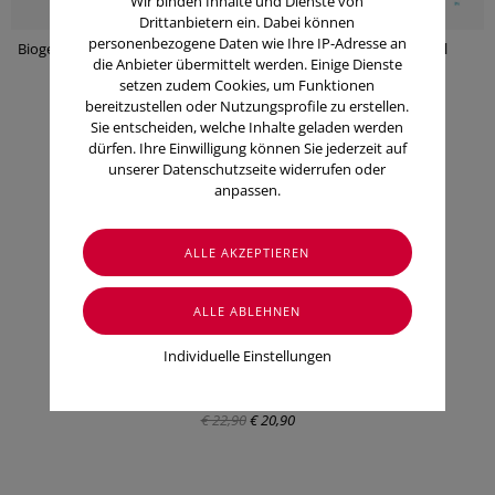
Wir binden Inhalte und Dienste von
Drittanbietern ein. Dabei können
personenbezogene Daten wie Ihre IP-Adresse an
Biogelat Uroakut D-Mannose Plus
Veen Veen Fluesig 500ml
Cranberry (10 Stk.)
die Anbieter übermittelt werden. Einige Dienste
€ 38,90
€ 28,90
€ 32,95
setzen zudem Cookies, um Funktionen
€ 29,95
bereitzustellen oder Nutzungsprofile zu erstellen.
Sie entscheiden, welche Inhalte geladen werden
ANGEBOT
dürfen. Ihre Einwilligung können Sie jederzeit auf
unserer Datenschutzseite widerrufen oder
anpassen.
Individuelle Einstellungen
ApoLife Mineralstoffgetränk
Himbeer-Zitrone Magnesium
Kalium
€ 22,90
€ 20,90