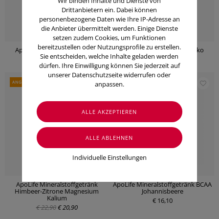
Wir binden Inhalte und Dienste von
Drittanbietern ein. Dabei können
personenbezogene Daten wie Ihre IP-Adresse an
die Anbieter übermittelt werden. Einige Dienste
setzen zudem Cookies, um Funktionen
bereitzustellen oder Nutzungsprofile zu erstellen.
Apolife Eiweiß-Shake Neutral
Apolife Eiweiß-Shake Schoko
Sie entscheiden, welche Inhalte geladen werden
€ 21,90
€ 21,90
dürfen. Ihre Einwilligung können Sie jederzeit auf
unserer Datenschutzseite widerrufen oder
ANGEBOT
anpassen.
Individuelle Einstellungen
ApoLife Mineralstoffgetränk
ApoLife Mineralstoffgetränk BCAA
Himbeer-Zitrone Magnesium
Johannisbeere
Kalium
€ 16,10
€ 22,90
€ 20,90