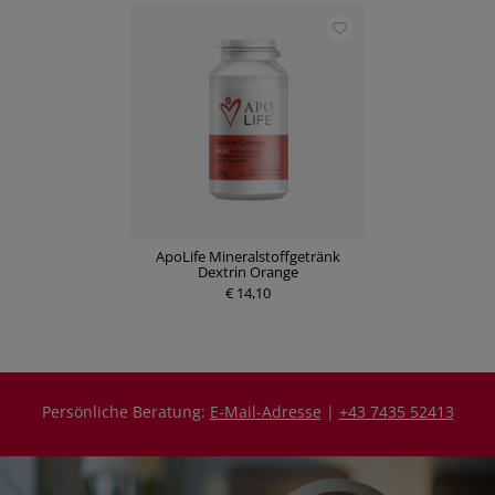
ApoLife Mineralstoffgetränk
Dextrin Orange
€ 14,10
Persönliche Beratung:
E-Mail-Adresse
|
+43 7435 52413