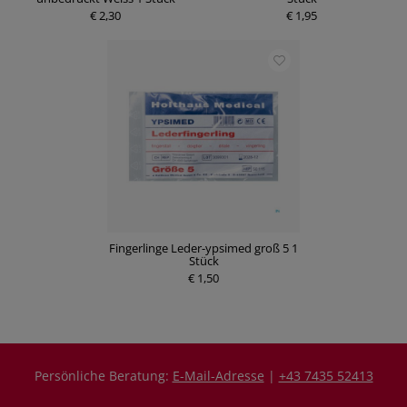
€ 2,30
€ 1,95
Fingerlinge Leder-ypsimed groß 5 1
Stück
€ 1,50
Persönliche Beratung:
E-Mail-Adresse
|
+43 7435 52413