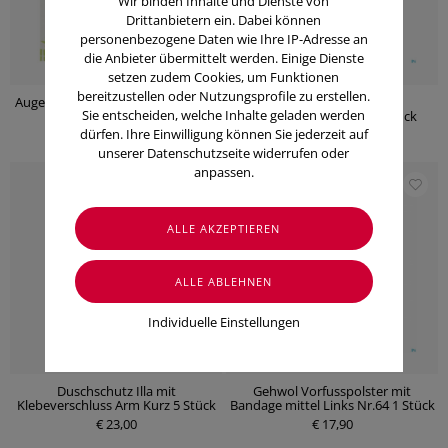
Wir binden Inhalte und Dienste von
Drittanbietern ein. Dabei können
personenbezogene Daten wie Ihre IP-Adresse an
die Anbieter übermittelt werden. Einige Dienste
setzen zudem Cookies, um Funktionen
bereitzustellen oder Nutzungsprofile zu erstellen.
Augenokklusionspflaster Ortopad
Duschschutz Illa mit
Sie entscheiden, welche Inhalte geladen werden
Junior 72021 50 Stück
Klebeverschluss Bein 5 Stück
dürfen. Ihre Einwilligung können Sie jederzeit auf
€ 28,70
€ 23,00
unserer Datenschutzseite widerrufen oder
anpassen.
Individuelle Einstellungen
Duschschutz Illa mit
Gehwol Vorfusspolster mit
Klebeverschluss Arm Kurz 5 Stück
Bandage mittel Links Nr.64 1 Stück
€ 23,00
€ 17,90