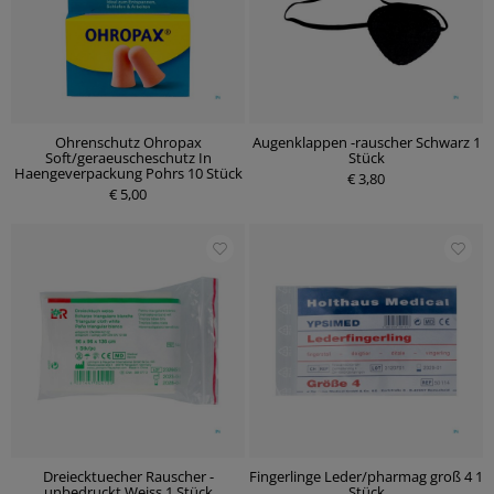
Ohrenschutz Ohropax
Augenklappen -rauscher Schwarz 1
Soft/geraeuscheschutz In
Stück
Haengeverpackung Pohrs 10 Stück
€ 3,80
€ 5,00
Dreiecktuecher Rauscher -
Fingerlinge Leder/pharmag groß 4 1
unbedruckt Weiss 1 Stück
Stück