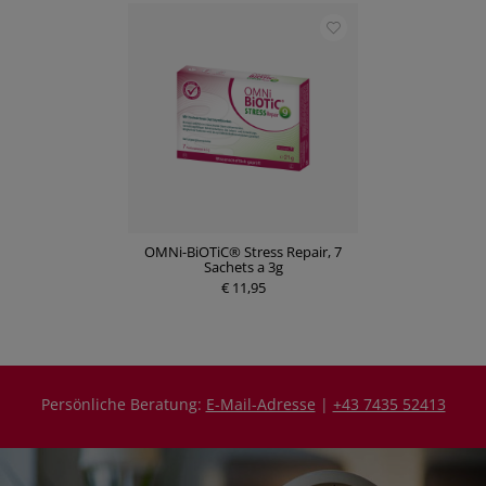
OMNi-BiOTiC® Stress Repair, 7
Sachets a 3g
€ 11,95
Persönliche Beratung:
E-Mail-Adresse
|
+43 7435 52413