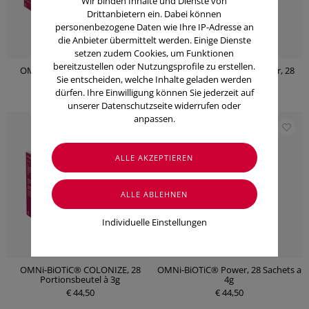
Wir binden Inhalte und Dienste von
Drittanbietern ein. Dabei können
personenbezogene Daten wie Ihre IP-Adresse an
die Anbieter übermittelt werden. Einige Dienste
setzen zudem Cookies, um Funktionen
bereitzustellen oder Nutzungsprofile zu erstellen.
OMNi-BiOTiC® COLONIZE, 56
OMNi-BiOTiC® Stress Repair, 28
Sie entscheiden, welche Inhalte geladen werden
Portionsbeutel à 3g
Sachets a 3g
dürfen. Ihre Einwilligung können Sie jederzeit auf
€ 79,95
€ 44,50
unserer Datenschutzseite widerrufen oder
anpassen.
Individuelle Einstellungen
OMNi-BiOTiC® COLONIZE, 28
OMNi-BiOTiC® Power, 28 Sachets a
Portionsbeutel à 3g
4g
€ 44,50
€ 44,50