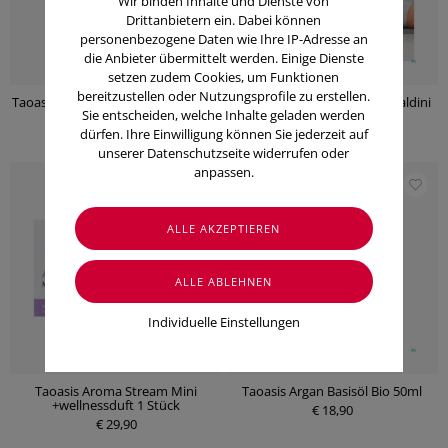
Wir binden Inhalte und Dienste von
Drittanbietern ein. Dabei können
personenbezogene Daten wie Ihre IP-Adresse an
die Anbieter übermittelt werden. Einige Dienste
setzen zudem Cookies, um Funktionen
bereitzustellen oder Nutzungsprofile zu erstellen.
Taoasis Baldini Duftgeraet Airfriend
Taoasis Taowell Yogini mit Baldini
Sie entscheiden, welche Inhalte geladen werden
Pure 1 Stück
Yogaduft (1 Stk.)
dürfen. Ihre Einwilligung können Sie jederzeit auf
€ 79,00
€ 69,90
unserer Datenschutzseite widerrufen oder
anpassen.
Individuelle Einstellungen
Taoasis Aroma Stream Mini
Taoasis Argan Basisöl Bio 50ml
+wellnessduft 1 Stück
€ 18,90
€ 29,90