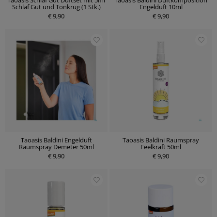
Taoasis Schlaf Gut Duftset mit 5ml
Taoasis Baldini Duftkomposition
Schlaf Gut und Tonkrug (1 Stk.)
Engelduft 10ml
€ 9,90
€ 9,90
Taoasis Baldini Engelduft
Taoasis Baldini Raumspray
Raumspray Demeter 50ml
Feelkraft 50ml
€ 9,90
€ 9,90