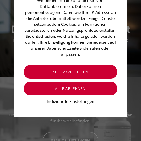
Wir binden Inhalte und Dienste von
Drittanbietern ein. Dabei können
personenbezogene Daten wie Ihre IP-Adresse an
die Anbieter übermittelt werden. Einige Dienste
setzen zudem Cookies, um Funktionen
Dienstzeiten & Nachtdienst
bereitzustellen oder Nutzungsprofile zu erstellen.
Sie entscheiden, welche Inhalte geladen werden
Hier finden Sie unsere aktuellen Bereitschaftsdienstzeiten und
dürfen. Ihre Einwilligung können Sie jederzeit auf
unsere regulären Öffnungszeiten.
unserer Datenschutzseite widerrufen oder
anpassen.
AKTUELLE ÖFFNUNGSZEITEN
Unser Service
Individuelle Einstellungen
Unser fachkundiges Personal bietet umfassende Serviceleistungen
für Ihr Wohlbefinden.
SERVICELEISTUNGEN