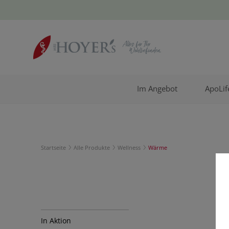
Im Angebot
ApoLif
Startseite
Alle Produkte
Wellness
Wärme
In Aktion