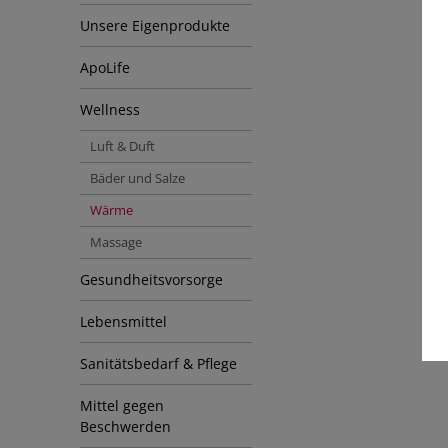
Unsere Eigenprodukte
ApoLife
Wellness
Luft & Duft
Bäder und Salze
Wärme
Massage
Gesundheitsvorsorge
Lebensmittel
Sanitätsbedarf & Pflege
Mittel gegen
Beschwerden