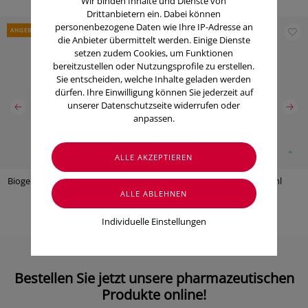
Wir binden Inhalte und Dienste von
Drittanbietern ein. Dabei können
personenbezogene Daten wie Ihre IP-Adresse an
ANGEBOT
ANGEBOT
die Anbieter übermittelt werden. Einige Dienste
setzen zudem Cookies, um Funktionen
bereitzustellen oder Nutzungsprofile zu erstellen.
Sie entscheiden, welche Inhalte geladen werden
dürfen. Ihre Einwilligung können Sie jederzeit auf
unserer Datenschutzseite widerrufen oder
anpassen.
Biogelat Uroakut D-Mannose Plus
Veen Veen Fluesig 500ml
Cranberry (10 Stk.)
€ 38,90
€ 28,90
€ 32,95
€ 29,95
Individuelle Einstellungen
Bestellen Sie jetzt unsere pharmazeutischen
Produkte online!