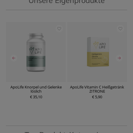
Unsere Eigenprodukte
s
ApoLife Knorpel und Gelenke
ApoLife Vitamin C Heißgetränk
löslich
ZITRONE
€ 35,10
€ 5,90