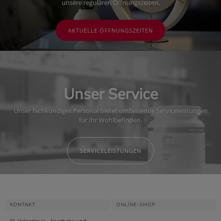
unsere regulären Öffnungszeiten.
AKTUELLE ÖFFNUNGSZEITEN
Unser Service
Unser fachkundiges Personal bietet umfassende Serviceleistungen
für Ihr Wohlbefinden.
SERVICELEISTUNGEN
KONTAKT
ONLINE-SHOP