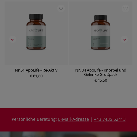
Nr.51 ApoLife - Re-Aktiv
Nr. 04 ApoLife - Knorpel und
Gelenke Großpack
€ 61,80
P
P
€ 45,50
r
r
e
e
i
i
s
s
Persönliche Beratung:
E-Mail-Adresse
|
+43 7435 52413