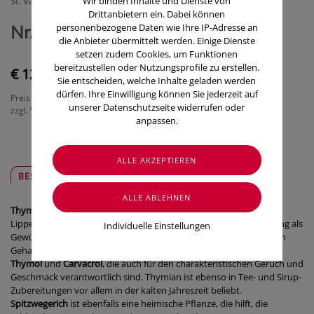
St. Valentinus - Apotheke und Drogerien
Wir binden Inhalte und Dienste von
Drittanbietern ein. Dabei können
Nr. 34 ApoLife - Thymian plus
personenbezogene Daten wie Ihre IP-Adresse an
die Anbieter übermittelt werden. Einige Dienste
setzen zudem Cookies, um Funktionen
bereitzustellen oder Nutzungsprofile zu erstellen.
€ 12,10
Sie entscheiden, welche Inhalte geladen werden
dürfen. Ihre Einwilligung können Sie jederzeit auf
Preis inkl. MwSt.
unserer Datenschutzseite widerrufen oder
zzgl. Versandkosten
anpassen.
BESCHREIBUNG
SICHER & REGIONAL
Thymian
ist eine bei uns heimische Pflanze aus der Familie der
Lippenblütler. Abgesehen von seiner weitverbreiteten Verwendung als
Individuelle Einstellungen
Gewürz wird er seit Jahrhunderten besonders wegen seines hohen
Gehalts an ätherischem Öl geschätzt. Die Hauptbestandteile sind
Thymol
und
Carvacrol
, die auch für den charakteristischen Geruch und
Geschmack verantwortlich sind. Thymian ist ebenso in Tee- und Sirup-
Zubereitungen vor allem in der kalten Jahreszeit beliebt.
Spitzwegerich
ist ebenfalls eine heimische Pflanze, die hilft, die