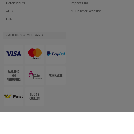
Datenschutz
Impressum
AGB
Zu unserer Website
Hilfe
ZAHLUNG & VERSAND
Website & Apotheken-Shopsystem:
Smarda Apotheken-Edition
• Design &
Umsetzung:
WESEO