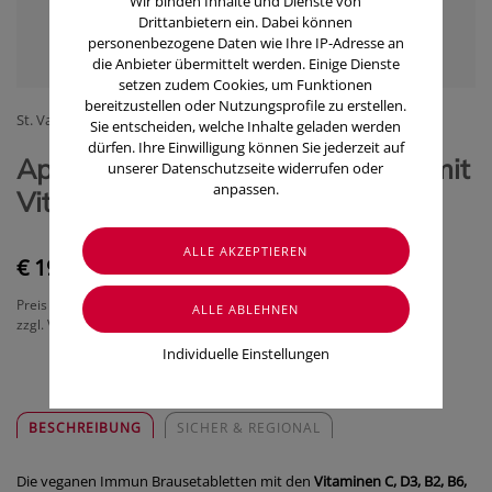
Wir binden Inhalte und Dienste von
Drittanbietern ein. Dabei können
personenbezogene Daten wie Ihre IP-Adresse an
die Anbieter übermittelt werden. Einige Dienste
setzen zudem Cookies, um Funktionen
bereitzustellen oder Nutzungsprofile zu erstellen.
St. Valentinus - Apotheke und Drogerien
Sie entscheiden, welche Inhalte geladen werden
dürfen. Ihre Einwilligung können Sie jederzeit auf
ApoLife Immun Brausetabletten mit
unserer Datenschutzseite widerrufen oder
anpassen.
Vit. C, Vit D und Zink
€ 19,90
Preis inkl. MwSt.
zzgl. Versandkosten
Individuelle Einstellungen
BESCHREIBUNG
SICHER & REGIONAL
Die veganen Immun Brausetabletten mit den
Vitaminen C, D3, B2, B6,