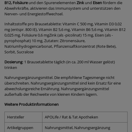
B12, Folsäure
und den Spurenelementen
Zink
und
Eisen
fördern die
Abwehrkräfte, aktivieren das Immunsystem und unterstützen den
Nerven- und Energiestoffwechsel.
Inhaltsstoffe pro Brausetablette: Vitamin C 500 mg, Vitamin D3 0,02
mg (entspr. 800 IE), Vitamin B2 5,6 mg, Vitamin B6 5,6 mg, Vitamin B12
0,025 mg, Folsäure 0,6 mgZink (als -picolinat) 15 mg, Eisen (als -
pyrophosphat) 10 mg, Zutaten: Zitronensäure,
Natriumhydrogencarbonat, Pflanzensaftkonzentrat (Rote Bete),
Sorbit, Sucralose
Dosierung
: 1 Brausetablette täglich (in ca. 200 ml Wasser gelöst)
trinken
Nahrungsergänzungsmittel. Die empfohlene Tagesmenge nicht
überschreiten. Nahrungsergänzungsmittel sind kein Ersatz für eine
abwechslungsreiche Ernährung. Nahrungsergänzungsmittel
außerhalb der Reichweite von kleinen Kindern lagern.
Weitere Produktinformationen
Hersteller
APOLife / Rat & Tat Apotheken
Artikelgruppen
Nahrungsmittel, Nahrungsergänzung