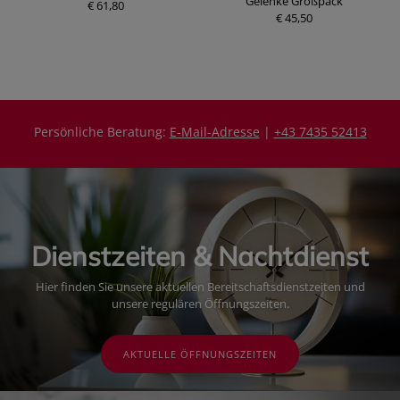
Gelenke Großpack
€ 61,80
P
P
€ 45,50
r
r
e
e
i
i
s
s
Persönliche Beratung:
E-Mail-Adresse
|
+43 7435 52413
Dienstzeiten & Nachtdienst
Hier finden Sie unsere aktuellen Bereitschaftsdienstzeiten und
unsere regulären Öffnungszeiten.
AKTUELLE ÖFFNUNGSZEITEN