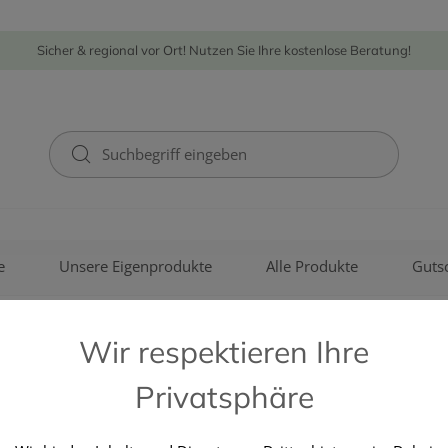
Sicher & regional vor Ort! Nutzen Sie Ihre kostenlose Beratung!
e
Unsere Eigenprodukte
Alle Produkte
Guts
Wir respektieren Ihre
Privatsphäre
St. Valentinus - Apotheke und