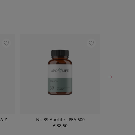
 A-Z
Nr. 39 ApoLife - PEA 600
Nr. 02 ApoLi
€ 38,50
P
r
e