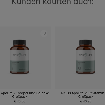
Kunden kauften auch:
4 ApoLife - Knorpel und Gelenke
Nr. 38 ApoLife Multivitamin
Großpack
Großpack
P
P
€ 45,50
r
€ 40,90
r
e
e