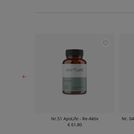
Zink plus
Nr.51 ApoLife - Re-Aktiv
Nr. 0
€ 61,80
P
r
e