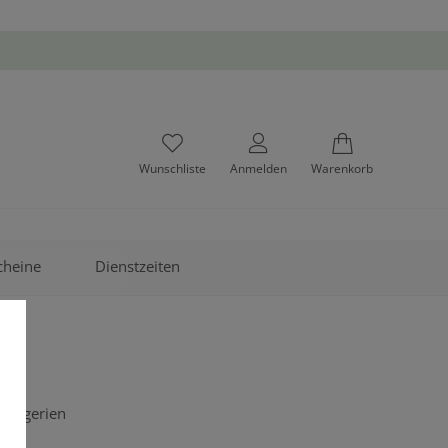
Wunschliste
Anmelden
Warenkorb
cheine
Dienstzeiten
 Drogerien