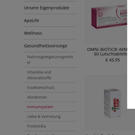
Unsere Eigenprodukte
ApoLife
Wellness
Gesundheitsvorsorge
OMNi-BiOTiC® iMMUN
60 Lutschtabletten
Nahrungsergänzungsmitt
€ 45,95
el
Vitamine und
Mineralstoffe
Insektenschutz
Abnehmen
Immunsystem
Liebe & Verhütung
Probiotika