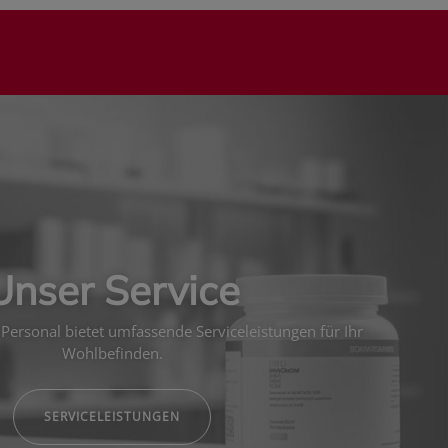
Unser Service
Personal bietet umfassende Serviceleistungen für Ihr
Wohlbefinden.
SERVICELEISTUNGEN