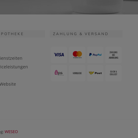
APOTHEKE
ZAHLUNG & VERSAND
ienstzeiten
iceleistungen
 Website
ng:
WESEO