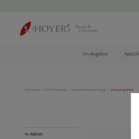
Im Angebot
ApoLif
Startseite
Alle Produkte
Gesundheitsvorsorge
Immunsystem
In Aktion