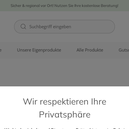
Sicher & regional vor Ort! Nutzen Sie Ihre kostenlose Beratung!
e
Unsere Eigenprodukte
Alle Produkte
Guts
Immunsyste
Wir respektieren Ihre
Privatsphäre