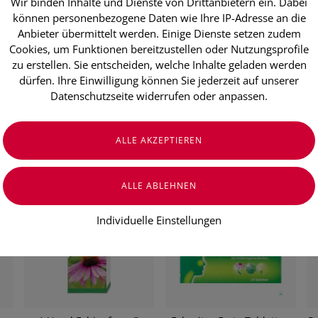
Wir binden Inhalte und Dienste von Drittanbietern ein. Dabei
können personenbezogene Daten wie Ihre IP-Adresse an die
Anbieter übermittelt werden. Einige Dienste setzen zudem
Cookies, um Funktionen bereitzustellen oder Nutzungsprofile
zu erstellen. Sie entscheiden, welche Inhalte geladen werden
dürfen. Ihre Einwilligung können Sie jederzeit auf unserer
Datenschutzseite widerrufen oder anpassen.
D,
Esberitox Forte Tabletten
OMNi-BiOTiC® iMMUND,
40 Stück
30 Lutschtabletten
€ 26,90
€ 25,95
Individuelle Einstellungen