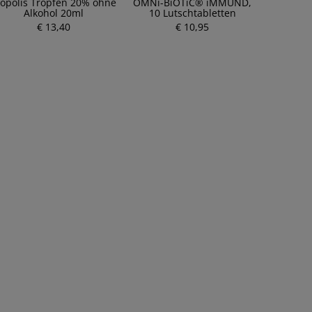
ropolis Tropfen 20% ohne
OMNi-BiOTiC® iMMUND,
Alkohol 20ml
10 Lutschtabletten
€ 13,40
€ 10,95