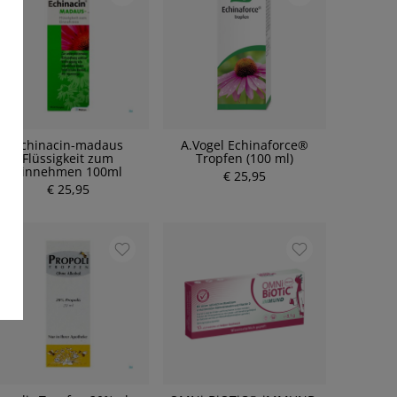
Echinacin-madaus
A.Vogel Echinaforce®
Flüssigkeit zum
Tropfen (100 ml)
Einnehmen 100ml
€ 25,95
€ 25,95