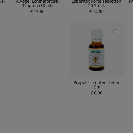
us-
A.Vogel Echinaforce®
Esberitox Forte Tabletten
P
Tropfen (50 ml)
20 Stück
€ 15,60
€ 14,90
Propolis Tropfen -lehar
15ml
€ 6,90