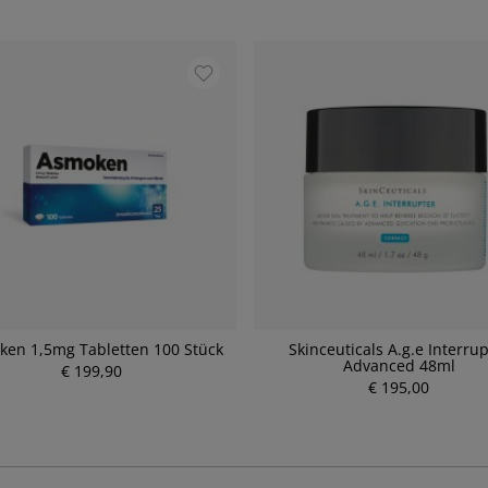
en 1,5mg Tabletten 100 Stück
Skinceuticals A.g.e Interrup
Advanced 48ml
€ 199,90
P
P
r
€ 195,00
r
e
e
i
i
s
s