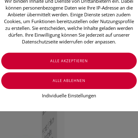
Wir binden Inhalte und Dienste von Drittanbietern ein. Dabei
können personenbezogene Daten wie Ihre IP-Adresse an die
Pflanzliches Arzneimittel zur Vo
Anbieter übermittelt werden. Einige Dienste setzen zudem
Erkältungskrankheiten
Cookies, um Funktionen bereitzustellen oder Nutzungsprofile
zu erstellen. Sie entscheiden, welche Inhalte geladen werden
€ 25,95
dürfen. Ihre Einwilligung können Sie jederzeit auf unserer
Datenschutzseite widerrufen oder anpassen.
€ 25,95
/ 100 ml
Preis inkl. MwSt.
zzgl. Versandkosten
Individuelle Einstellungen