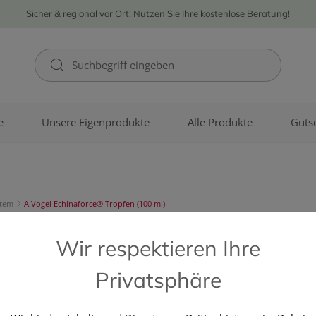
Sicher & regional vor Ort! Nutzen Sie Ihre kostenlose Beratung!
e
Unsere Eigenprodukte
Alle Produkte
Guts
tem
A.Vogel Echinaforce® Tropfen (100 ml)
GUTERRAT GESUNDHEITSPRO
Wir respektieren Ihre
A.Vogel Echi
Privatsphäre
(100 ml)