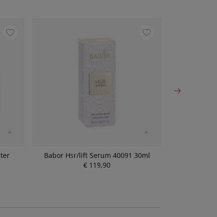
ter
Babor Hsr/lift Serum 40091 30ml
Fortimel Prot
kar
€ 119,90
P
r
e
i
s