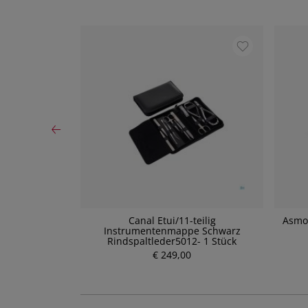
oor Trinkmoor
Canal Etui/11-teilig
Asmok
Instrumentenmappe Schwarz
P
Rindspaltleder5012- 1 Stück
r
€ 249,00
e
i
s