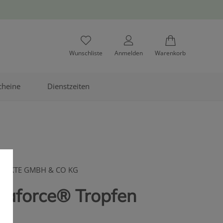
Wunschliste
Anmelden
Warenkorb
cheine
Dienstzeiten
DUKTE GMBH & CO KG
naforce® Tropfen