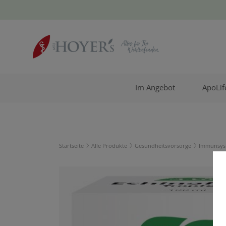
Im Angebot
ApoLif
Startseite
Alle Produkte
Gesundheitsvorsorge
Immunsys