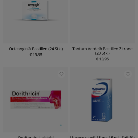
Octeangin® Pastillen (24 Stk.)
Tantum Verde® Pastillen Zitrone
(20 Stk.)
€ 13,95
€ 13,95
Dorithricin Halstabl
Mucosolvan® 15 mg / 5 ml - Saft für