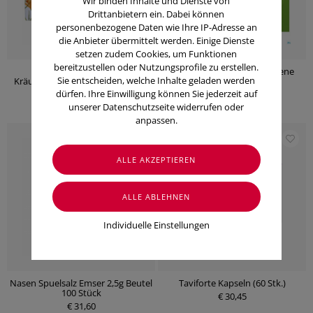
Wir binden Inhalte und Dienste von
Drittanbietern ein. Dabei können
personenbezogene Daten wie Ihre IP-Adresse an
die Anbieter übermittelt werden. Einige Dienste
setzen zudem Cookies, um Funktionen
bereitzustellen oder Nutzungsprofile zu erstellen.
Lumison Sonnenmoor
Sinupret Intensiv Überzogene
Sie entscheiden, welche Inhalte geladen werden
Kräuterauszug Lunge-atemwege
Tabletten 40 Stück
8x100 800ml
dürfen. Ihre Einwilligung können Sie jederzeit auf
€ 34,50
€ 39,50
unserer Datenschutzseite widerrufen oder
anpassen.
Individuelle Einstellungen
Nasen Spuelsalz Emser 2,5g Beutel
Taviforte Kapseln (60 Stk.)
100 Stück
€ 30,45
€ 31,60