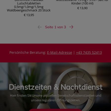
Lutschtabletten
Kinder (100 ml)
0,5mg/1,0mg/1,5mg
€ 13,90
Waldbeergeschmack 20 Stück
€ 13,95
Seite 1 von 3
Persönliche Beratung:
E-Mail-Adresse
|
+43 7435 52413
Dienstzeiten & Nachtdienst
Hier finden Sie unsere aktuellen Bereitschaftsdienstzeiten und
unsere regulären Öffnungszeiten.