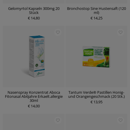
Gelomyrtol Kapseln 300mg 20
Bronchostop Sine Hustensaft (120
Stück
ml)
€ 14,80
€ 14,25
Nasenspray Konzentrat Aboca
Tantum Verde® Pastillen Honig-
Fitonasal Ab6jahre Erkaelt.allergie
und Orangengeschmack (20 Stk.)
30ml
€ 13,95
€ 14,00