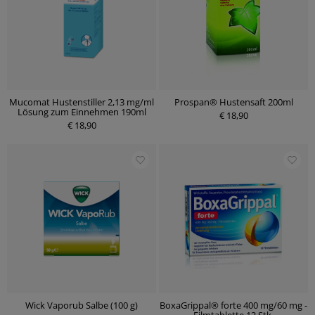
Mucomat Hustenstiller 2,13 mg/ml
Prospan® Hustensaft 200ml
Lösung zum Einnehmen 190ml
€ 18,90
€ 18,90
Wick Vaporub Salbe (100 g)
BoxaGrippal® forte 400 mg/60 mg -