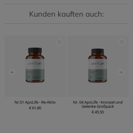
Kunden kauften auch:
Nr.51 ApoLife - Re-Aktiv
Nr. 04 ApoLife - Knorpel und
Gelenke Großpack
€ 61,80
P
r
€ 45,50
P
e
r
i
e
s
i
s