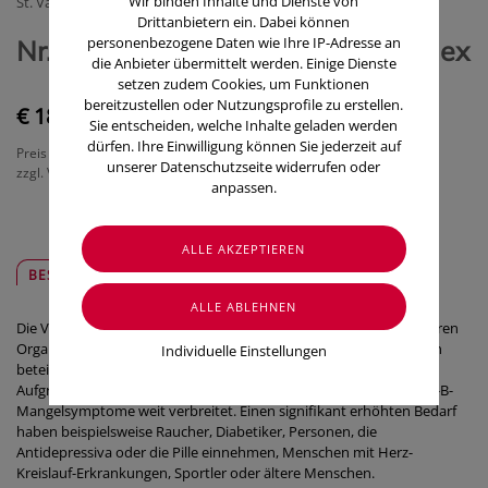
Wir binden Inhalte und Dienste von
St. Valentinus - Apotheke und Drogerien
Drittanbietern ein. Dabei können
personenbezogene Daten wie Ihre IP-Adresse an
Nr. 05 ApoLife - Vitamin-B Komplex
die Anbieter übermittelt werden. Einige Dienste
setzen zudem Cookies, um Funktionen
bereitzustellen oder Nutzungsprofile zu erstellen.
€ 18,00
Sie entscheiden, welche Inhalte geladen werden
dürfen. Ihre Einwilligung können Sie jederzeit auf
Preis inkl. MwSt.
unserer Datenschutzseite widerrufen oder
zzgl. Versandkosten
anpassen.
BESCHREIBUNG
SICHER & REGIONAL
Die Vitamine des
B Komplexes
gelten als Basisnährstoffe für unseren
Organismus. Sie sind an einer Vielzahl von Stoffwechselvorgängen
Individuelle Einstellungen
beteiligt und unterstützen besonders unser Nervensystem.
Aufgrund von körperlicher und nervlicher Belastung sind Vitamin-B-
Mangelsymptome weit verbreitet. Einen signifikant erhöhten Bedarf
haben beispielsweise Raucher, Diabetiker, Personen, die
Antidepressiva oder die Pille einnehmen, Menschen mit Herz-
Kreislauf-Erkrankungen, Sportler oder ältere Menschen.