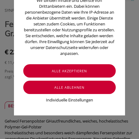
Wir binden Inhalte und Dienste von
Drittanbietern ein. Dabei können
SYNPHARMA GMBH
personenbezogene Daten wie Ihre IP-Adresse an
die Anbieter übermittelt werden. Einige Dienste
Fersenpolster Gehwol G Klein
setzen zudem Cookies, um Funktionen
bereitzustellen oder Nutzungsprofile zu erstellen.
Gr.35-37 Nr 64197 2 Stück
Sie entscheiden, welche Inhalte geladen werden
dürfen. Ihre Einwilligung können Sie jederzeit auf
unserer Datenschutzseite widerrufen oder
€ 22,90
anpassen.
€ 11,45
/ Stück
Preis inkl. MwSt.
zzgl. Versandkosten
Individuelle Einstellungen
BESCHREIBUNG
SICHER & REGIONAL
Gehwol Fersenpolster GHautfreundliches, weiches, hochelastisches
Polymer-Gel-Polster
Hochelastisches und besonders weich dämpfendes Fersenpolster zur
angenehmen Druckentlastung bei Fersensporn. Neuartige Gelwellen