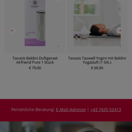
Taoasis Baldini Duftgeraet
Taoasis Taowell Yogini mit Baldini
Airfriend Pure 1 Stück
Yogaduft (1 Stk.)
P
€ 79,00
P
€ 69,90
r
r
e
e
i
i
s
s
Persönliche Beratung:
E-Mail-Adresse
|
+43 7435 52413