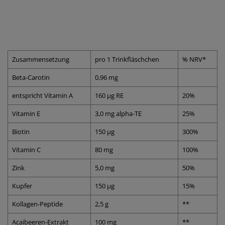
Zusammensetzung
pro 1 Trinkfläschchen
% NRV*
Beta-Carotin
0,96 mg
entspricht Vitamin A
160 µg RE
20%
Vitamin E
3,0 mg alpha-TE
25%
Biotin
150 µg
300%
Vitamin C
80 mg
100%
Zink
5,0 mg
50%
Kupfer
150 µg
15%
Kollagen-Peptide
2,5 g
**
Acaibeeren-Extrakt
100 mg
**