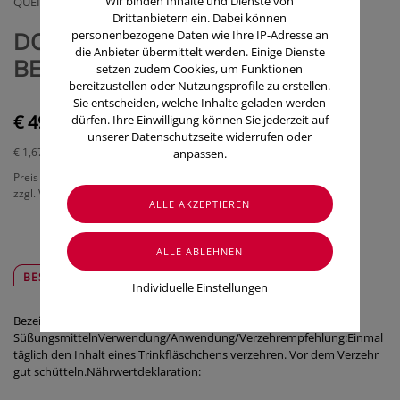
Wir binden Inhalte und Dienste von
QUEISSER PHARMA AUSTRIA GMBH
Drittanbietern ein. Dabei können
personenbezogene Daten wie Ihre IP-Adresse an
DOPPELHERZ S.KOLLAGEN
die Anbieter übermittelt werden. Einige Dienste
BEAUTY 30ST
setzen zudem Cookies, um Funktionen
bereitzustellen oder Nutzungsprofile zu erstellen.
Sie entscheiden, welche Inhalte geladen werden
€ 49,95
dürfen. Ihre Einwilligung können Sie jederzeit auf
unserer Datenschutzseite widerrufen oder
€ 1,67
/ Stück
anpassen.
Preis inkl. MwSt.
zzgl. Versandkosten
BESCHREIBUNG
SICHER & REGIONAL
Individuelle Einstellungen
Bezeichnung:Nahrungsergänzungsmittel mit
SüßungsmittelnVerwendung/Anwendung/Verzehrempfehlung:Einmal
täglich den Inhalt eines Trinkfläschchens verzehren. Vor dem Verzehr
gut schütteln.Nährwertdeklaration: