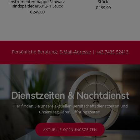
Instrumentenmappe Schwarz
Stück
P
P
Rindspaltleder5012- 1 Stück
r
€ 199,90
r
€ 249,00
e
e
i
i
s
s
Persönliche Beratung:
E-Mail-Adresse
|
+43 7435 52413
Dienstzeiten & Nachtdienst
Hier finden Sie unsere aktuellen Bereitschaftsdienstzeiten und
unsere regulären Öffnungszeiten.
AKTUELLE ÖFFNUNGSZEITEN