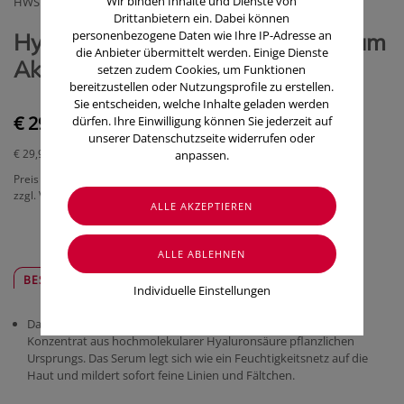
Wir binden Inhalte und Dienste von
HWS OTC SERVICE GMBH
Drittanbietern ein. Dabei können
personenbezogene Daten wie Ihre IP-Adresse an
Hyaluron Activ Tabletten mit Serum
die Anbieter übermittelt werden. Einige Dienste
Aktiv 1PK
setzen zudem Cookies, um Funktionen
bereitzustellen oder Nutzungsprofile zu erstellen.
Sie entscheiden, welche Inhalte geladen werden
€ 29,90
dürfen. Ihre Einwilligung können Sie jederzeit auf
unserer Datenschutzseite widerrufen oder
€ 29,90
/ Packung
anpassen.
Preis inkl. MwSt.
zzgl. Versandkosten
BESCHREIBUNG
SICHER & REGIONAL
Individuelle Einstellungen
Das Hyaluron Activ Serum ist ein hochdosiertes, flüssiges
Konzentrat aus hochmolekularer Hyaluronsäure pflanzlichen
Ursprungs. Das Serum legt sich wie ein Feuchtigkeitsnetz auf die
Haut und mildert sofort feine Linien und Fältchen.