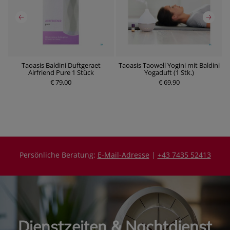
Taoasis Baldini Duftgeraet
Taoasis Taowell Yogini mit Baldini
Airfriend Pure 1 Stück
Yogaduft (1 Stk.)
P
€ 79,00
P
€ 69,90
r
r
e
e
i
i
s
s
Persönliche Beratung:
E-Mail-Adresse
|
+43 7435 52413
Dienstzeiten & Nachtdienst