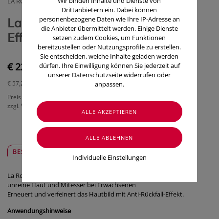
Wir binden Inhalte und Dienste von
LA ROCHE POSAY (COSMETIQUE ACTIVE OESTERREICH)
Drittanbietern ein. Dabei können
personenbezogene Daten wie Ihre IP-Adresse an
La Roche Posay Akne/Mischhaut
die Anbieter übermittelt werden. Einige Dienste
Effaclar K+ 40ml
setzen zudem Cookies, um Funktionen
bereitzustellen oder Nutzungsprofile zu erstellen.
Sie entscheiden, welche Inhalte geladen werden
€ 22,90
dürfen. Ihre Einwilligung können Sie jederzeit auf
unserer Datenschutzseite widerrufen oder
€ 57,25
/ 100 ml
anpassen.
Preis inkl. MwSt.
zzgl. Versandkosten
BESCHREIBUNG
SICHER & REGIONAL
Individuelle Einstellungen
La Roche-Posay Effaclar K(+)Hautbilderneuernde Creme gegen
unreine Haut und Mitesser bei Erwachsenen
Erneuert und verfeinert das Hautbild mit Anti-Rückfall-Effekt.
Anwendungshinweise