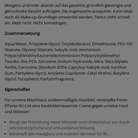
Morgens und/oder abends auf das gesamte, gründlich gereinigte und
getrocknete Gesicht auftragen. Die Augenpartie aussparen. Kann ideal
auch als Make-up-Grundlage verwendet werden. Textur zieht schnell
ein, klebt nicht. Nicht komedogen.
Zusammensetzung
Aqua/Water, Propylene Glycol, Octyldodecanol, Dimethicone, PEG-100
Stearate, Glyceryl Stearate, Salicylic Acid, Ammonium
Polyacryldimethyltauramide/Ammonium Polyacryloyldimethyl
Taurate, Zinc PCA, Sarcosine, Sodium Hydroxide, Silica, Silica Silylate,
Perlite, Carnosine, Disodium EDTA, Capryloyl Salicylic Acid, Xanthan
Gum, Pentylene Glycol, Acrylates Copolymer, Cetyl Alcohol, Butylene
Glycol, Tocopherol, Parfum/Fragrance.
Eigenschaften
Für unreine Mischhaut, unebenmäßiges Hautbild, verstopfte Poren.
Effaclar K(+) ist eine hautbilderneuernde Creme gegen unreine Haut
und Mitesser:
Beugt der Entstehung neuer Mitesser und Unreinheiten vor durch
eine keratolytische und anti-oxidative Wirkung.
Bekämpft den Hautglanz und mattiert die Haut für 8h.