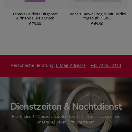
Taoasis Baldini Duftgeraet
Taoasis Taowell Yogini mit Baldini
Airfriend Pure 1 Stück
Yogaduft (1 Stk.)
P
€ 79,00
P
€ 69,90
r
r
e
e
i
i
s
s
Persönliche Beratung:
E-Mail-Adresse
|
+43 7435 52413
Dienstzeiten & Nachtdienst
Hier finden Sie unsere aktuellen Bereitschaftsdienstzeiten und
unsere regulären Öffnungszeiten.