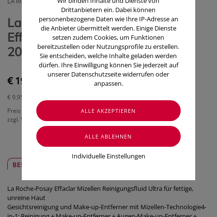
Wir binden Inhalte und Dienste von
LA ROCHE POSAY (COSMETIQUE ACTIVE OESTERREICH)
Drittanbietern ein. Dabei können
personenbezogene Daten wie Ihre IP-Adresse an
La Roche Posay Akne/Mischhaut
die Anbieter übermittelt werden. Einige Dienste
Effaclar Reinigungslot.klaerend
setzen zudem Cookies, um Funktionen
bereitzustellen oder Nutzungsprofile zu erstellen.
200ml
Sie entscheiden, welche Inhalte geladen werden
dürfen. Ihre Einwilligung können Sie jederzeit auf
unserer Datenschutzseite widerrufen oder
€ 19,90
anpassen.
€ 9,95
/ 100 ml
Preis inkl. MwSt.
zzgl. Versandkosten
Individuelle Einstellungen
BESCHREIBUNG
SICHER & REGIONAL
La Roche-Posay Effaclar Mizellen Reinigungsfluid Ultra für fettige,
unreine Haut
Gesichtsreinigung und Make-up-Entferner mit Mizellen-Technologie4-
in-1: Reinigung + Make-up-Entferner + Augen-Make-up-Entferner +