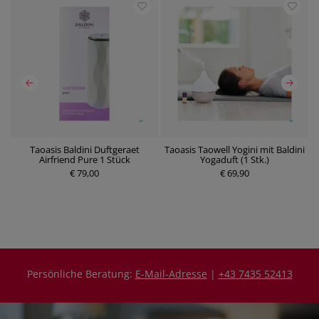
Taoasis Baldini Duftgeraet
Taoasis Taowell Yogini mit Baldini
Airfriend Pure 1 Stück
Yogaduft (1 Stk.)
P
€ 79,00
P
€ 69,90
r
r
e
e
i
i
s
s
Persönliche Beratung:
E-Mail-Adresse
|
+43 7435 52413