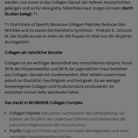
werden, von innen in das Collagen-Gerüst der tieferen Hautschichten
gelangen und so für eine glatte, faltenfreie Haut sorgen können (
durch
Studien belegt
)
*1
.
*1
Oral Intake of Specific Bioactive Collagen Peptides Reduces Skin
Wrinkles and Increases Dermal Matrix Synthesis – Proksch E., Schunck
M. Die Studie wurde an mehr als 100 Frauen im Alter von 45–65 Jahren
durchgeführt.
Collagen als natürlicher Booster
Collagen ist ein wichtiger Bestandteil des menschlichen Körpers: Rund
30 % des Körpereiweißes und 80 % der jugendlichen Haut bestehen
aus Collagen. Gerade mit zunehmendem Alter verliert unsere Haut
jedoch an Elastizität, Feuchtigkeit und Festigkeit, da wir weniger
körpereigenes Collagen und Hyaluronsäure produzieren. So
entstehen immer tiefer werdende Falten.
Das steckt in BIOBENE® Collagen Complex
Collagen Peptide
reduzieren nachweislich die Faltenbildung. Sie
stärken die Struktur der Lederhaut (Dermis) und verbessern die
natürliche Regeneration der Hautstruktur.
Kupfer
trägt zur Erhaltung von normalem Bindegewebe und einer
normalen Hautpigmentierung bei.