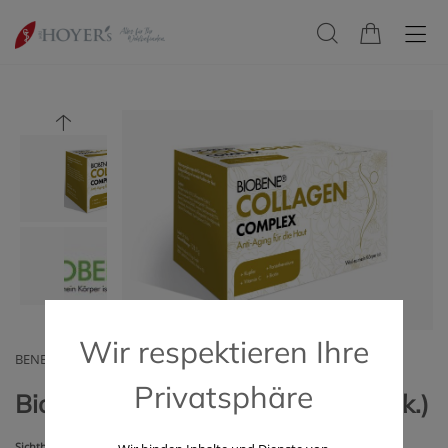
Wir respektieren Ihre
BENE PHARMA
Privatsphäre
Biobene Collagen Complex (28 Stk.)
Sichtbar straffere Haut von innen