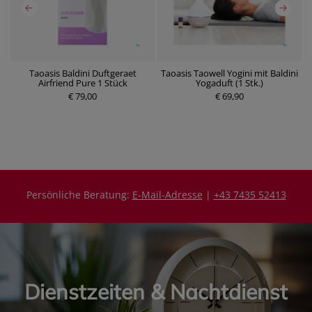
Taoasis Baldini Duftgeraet
Taoasis Taowell Yogini mit Baldini
Airfriend Pure 1 Stück
Yogaduft (1 Stk.)
P
€ 79,00
P
€ 69,90
r
r
e
e
i
i
s
s
Persönliche Beratung:
E-Mail-Adresse
|
+43 7435 52413
Dienstzeiten & Nachtdienst