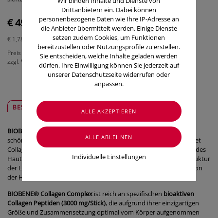
Wir binden Inhalte und Dienste von
Drittanbietern ein. Dabei können
personenbezogene Daten wie Ihre IP-Adresse an
€ 49,95
die Anbieter übermittelt werden. Einige Dienste
setzen zudem Cookies, um Funktionen
€ 1,78
/ Stück
bereitzustellen oder Nutzungsprofile zu erstellen.
Preis inkl. MwSt.
Sie entscheiden, welche Inhalte geladen werden
zzgl. Versandkosten
dürfen. Ihre Einwilligung können Sie jederzeit auf
unserer Datenschutzseite widerrufen oder
anpassen.
BESCHREIBUNG
SICHER & REGIONAL
BIOBENE® Collagen Complex
wurde von Experten für strahlend
schöne Haut entwickelt. Das Nahrungsergänzungsmittel beinhaltet
Collagen Peptide, die nachweislich für ein beneidenswert strahlendes
Individuelle Einstellungen
Hautbild sorgen: Sie reduzieren die Faltenbildung, stärken die Struktur
der Lederhaut (Dermis) und verbessern die natürliche Regeneration
der Hautstruktur.
BIOBENE® Collagen Complex
ist reich an spezifischen
bioaktiven
Collagen Peptiden (3000 mg/Stick)
, die aufgrund ihrer einzigartigen
Größe und Zusammensetzung optimal vom Körper aufgenommen