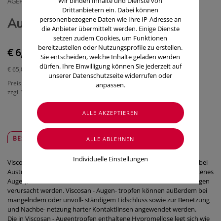
Wir binden Inhalte und Dienste von
AGEPHA PHARMA S.R.O.
Drittanbietern ein. Dabei können
personenbezogene Daten wie Ihre IP-Adresse an
Augentropfen Viscosan Ce 10ml
die Anbieter übermittelt werden. Einige Dienste
setzen zudem Cookies, um Funktionen
bereitzustellen oder Nutzungsprofile zu erstellen.
€ 6,50
Sie entscheiden, welche Inhalte geladen werden
dürfen. Ihre Einwilligung können Sie jederzeit auf
€ 65,00
/ 100 ml
unserer Datenschutzseite widerrufen oder
Preis inkl. MwSt.
anpassen.
zzgl. Versandkosten
BESCHREIBUNG
SICHER & REGIONAL
Individuelle Einstellungen
Viscosan - Augentropfen ist ein Tränenersatzmit- und hilft schnell bei
Austrocknungserschei- nungen der Horn- und Bindehäute ("Trockenes
Auge"), die durch Tränensekretions- und Tränenfunktions- störungen
verursacht werden. Viscosan - Augen- tropfen können außerdem bei
mangelndem oder unvoll- ständigem Lidschluss sowie zur Benetzung
und Nachbe- netzung harter Kontaktlinsen angewendet werden.
Die in Viscosan - Augentropfen enthaltene Hypromellose legt sich wie