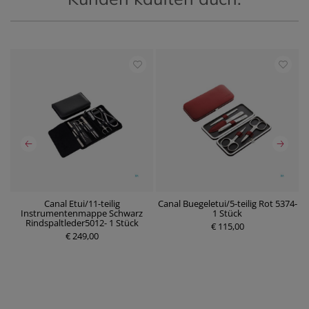
en
Canal Etui/11-teilig
Canal Buegeletui/5-teilig Rot 5374-
m
Instrumentenmappe Schwarz
1 Stück
P
Rindspaltleder5012- 1 Stück
r
€ 115,00
P
€ 249,00
e
r
i
e
s
i
s