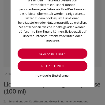
Wir binden Inhalte und Dienste von
Drittanbietern ein. Dabei können
personenbezogene Daten wie Ihre IP-Adresse an
die Anbieter übermittelt werden. Einige Dienste
setzen zudem Cookies, um Funktionen
bereitzustellen oder Nutzungsprofile zu erstellen.
Sie entscheiden, welche Inhalte geladen werden
dürfen. Ihre Einwilligung können Sie jederzeit auf
unserer Datenschutzseite widerrufen oder
anpassen.
RATIOPHARM ARZNEIMITTEL VERTRIEBS GMBH
Individuelle Einstellungen
Licener -shampoo Gegen Kopfläuse
(100 ml)
Zur Behandlung von Kopfläusen und Gelege in nur einer Anwendung