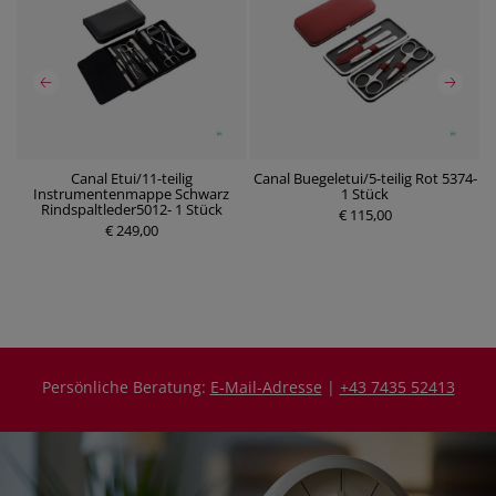
en
Canal Etui/11-teilig
Canal Buegeletui/5-teilig Rot 5374-
m
Instrumentenmappe Schwarz
1 Stück
P
Rindspaltleder5012- 1 Stück
r
€ 115,00
P
€ 249,00
e
r
i
e
s
i
s
Persönliche Beratung:
E-Mail-Adresse
|
+43 7435 52413