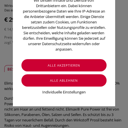
Wir binden Inhalte und Dienste von
Drittanbietern ein. Dabei können
Wirksam gegen Läuse und Nissen mit bis zu 3 Tagen Schutz vor Neubefall.
Das erste und einzige Produkt gegen Läuse auf Wasserbasis.
personenbezogene Daten wie Ihre IP-Adresse an
die Anbieter übermittelt werden. Einige Dienste
€ 29,90
setzen zudem Cookies, um Funktionen
bereitzustellen oder Nutzungsprofile zu erstellen.
€ 14,95
/ 100 ml
Sie entscheiden, welche Inhalte geladen werden
Preis inkl. MwSt.
dürfen. Ihre Einwilligung können Sie jederzeit auf
zzgl. Versandkosten
unserer Datenschutzseite widerrufen oder
anpassen.
BESCHREIBUNG
SICHER & REGIONAL
Elimax® Pure Power fettet nicht, ist leicht auszuwaschen amp; 100%
wirksam*.
Individuelle Einstellungen
Durch den Wirkstoff Prosil erstickt und dehydriert Elimax® Pure
Power Läuse und Nissen. Im Vergleich zu Silikonen legt sich Prosil
nicht am Haar an und fettend nicht. Elimax® Pure Power ist frei von
Silikonen, Parabenen, Ölen, Salzen und Seifen. Es schützt bis zu 3
Tagen vor neuerlichem Befall. Durch den Wirkstoff Prosil besteht kein
Risiko von Haut- und Augenreizungen.