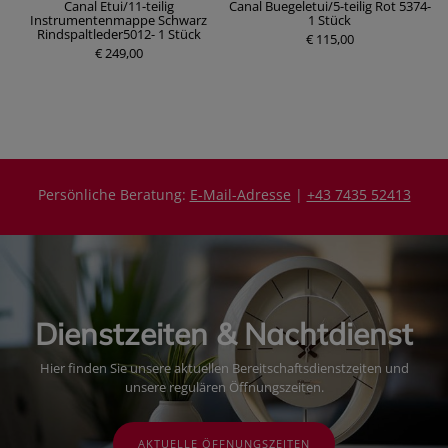
en
Canal Etui/11-teilig
Canal Buegeletui/5-teilig Rot 5374-
m
Instrumentenmappe Schwarz
1 Stück
Rindspaltleder5012- 1 Stück
P
€ 115,00
P
€ 249,00
r
r
e
e
i
i
s
s
Persönliche Beratung:
E-Mail-Adresse
|
+43 7435 52413
Dienstzeiten & Nachtdienst
Hier finden Sie unsere aktuellen Bereitschaftsdienstzeiten und
unsere regulären Öffnungszeiten.
AKTUELLE ÖFFNUNGSZEITEN