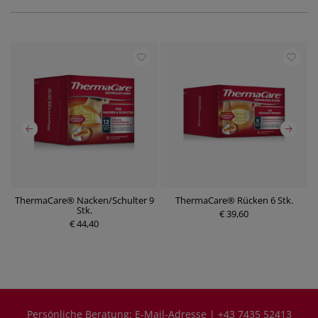
ThermaCare® Nacken/Schulter 9
ThermaCare® Rücken 6 Stk.
Stk.
€ 39,60
€ 44,40
Persönliche Beratung:
E-Mail-Adresse
|
+43 7435 52413