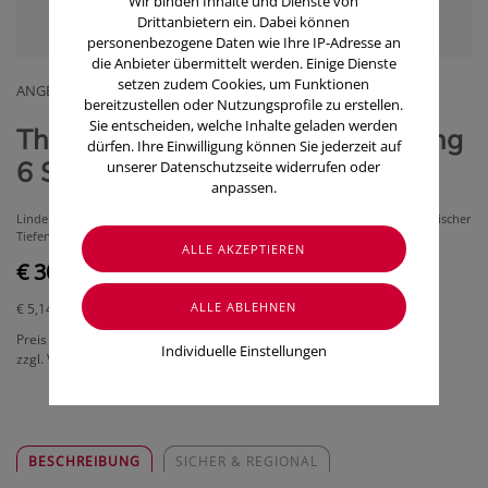
Wir binden Inhalte und Dienste von
Drittanbietern ein. Dabei können
personenbezogene Daten wie Ihre IP-Adresse an
die Anbieter übermittelt werden. Einige Dienste
setzen zudem Cookies, um Funktionen
ANGELINI PHARMA OESTERREICH GMBH
bereitzustellen oder Nutzungsprofile zu erstellen.
Sie entscheiden, welche Inhalte geladen werden
ThermaCare® Flexible Anwendung
dürfen. Ihre Einwilligung können Sie jederzeit auf
6 Stk.
unserer Datenschutzseite widerrufen oder
anpassen.
Lindert gezielt punktuelle Muskel- und Gelenkschmerzen mit 8h therapeutischer
Tiefenwärme, für eine flexible Anwendung.
€ 30,85
€ 5,14
/ Stück
Preis inkl. MwSt.
Individuelle Einstellungen
zzgl. Versandkosten
BESCHREIBUNG
SICHER & REGIONAL