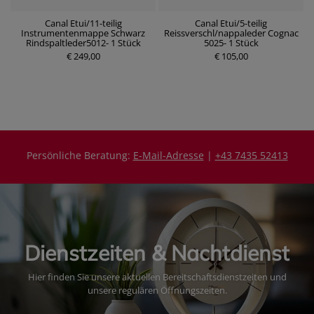
en
Canal Etui/11-teilig
Canal Etui/5-teilig
m
Instrumentenmappe Schwarz
Reissverschl/nappaleder Cognac
Rindspaltleder5012- 1 Stück
5025- 1 Stück
P
P
€ 249,00
r
€ 105,00
r
e
e
i
i
s
s
Persönliche Beratung:
E-Mail-Adresse
|
+43 7435 52413
Dienstzeiten & Nachtdienst
Hier finden Sie unsere aktuellen Bereitschaftsdienstzeiten und
unsere regulären Öffnungszeiten.