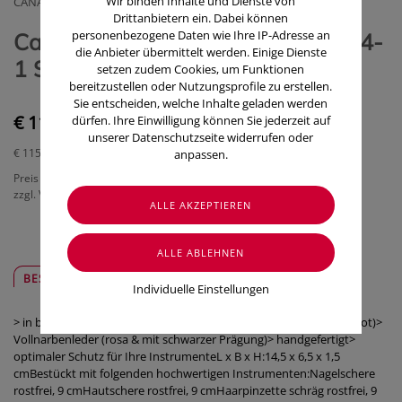
Wir binden Inhalte und Dienste von
CANAL INSTRUMENTE GMBH & CO KG
Drittanbietern ein. Dabei können
personenbezogene Daten wie Ihre IP-Adresse an
Canal Buegeletui/5-teilig Rot 5374-
die Anbieter übermittelt werden. Einige Dienste
1 Stück
setzen zudem Cookies, um Funktionen
bereitzustellen oder Nutzungsprofile zu erstellen.
Sie entscheiden, welche Inhalte geladen werden
€ 115,00
dürfen. Ihre Einwilligung können Sie jederzeit auf
unserer Datenschutzseite widerrufen oder
€ 115,00
/ Stück
anpassen.
Preis inkl. MwSt.
zzgl. Versandkosten
BESCHREIBUNG
SICHER & REGIONAL
Individuelle Einstellungen
> in beige, rot, schwarz und rosa erhältlich> Nappaleder (beige & rot)>
Vollnarbenleder (rosa & mit schwarzer Prägung)> handgefertigt>
optimaler Schutz für Ihre InstrumenteL x B x H:14,5 x 6,5 x 1,5
cmBestückt mit folgenden hochwertigen Instrumenten:Nagelschere
rostfrei, 9 cmHautschere rostfrei, 9 cmHaarpinzette schräg rostfrei, 9