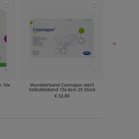
n 10x
Wundverband Cosmopor steril
Wundverba
Selbstklebend 15x 8cm 25 Stück
Selbstkleb
€ 32,80
P
r
e
i
s