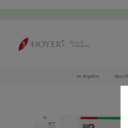
Im Angebot
ApoLif