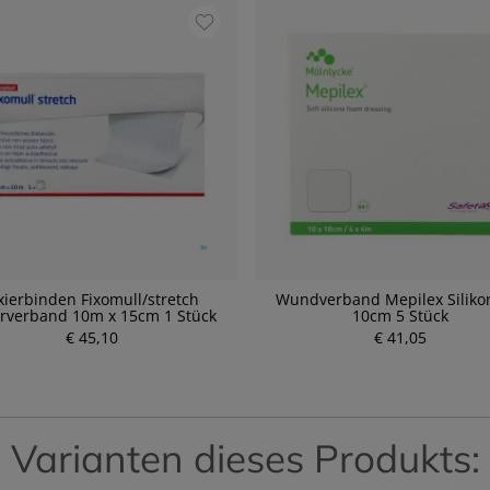
xierbinden Fixomull/stretch
Wundverband Mepilex Siliko
erverband 10m x 15cm 1 Stück
10cm 5 Stück
€ 45,10
€ 41,05
P
P
r
r
e
e
i
i
s
s
Varianten dieses Produkts: