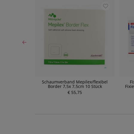
n Salbenvlies
Schaumverband Mepilex/flexibel
Fi
 5cm 10 Stück
Border 7,5x 7,5cm 10 Stück
Fixi
€ 55,75
P
r
e
i
s