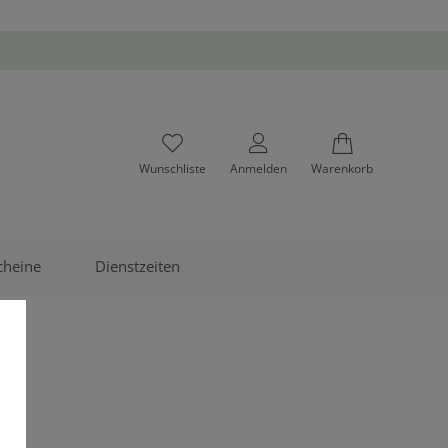
Wunschliste
Anmelden
Warenkorb
cheine
Dienstzeiten
H