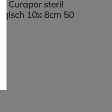
 Curapor steril
urgisch 10x 8cm 50