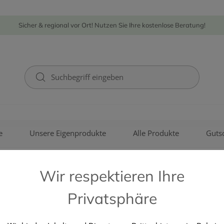
Sicher & regional vor Ort! Nutzen Sie Ihre kostenlose Beratung!
e
Unsere Eigenprodukte
Alle Produkte
Guts
Wir respektieren Ihre
Privatsphäre
LOHMANN & RAUSCHER GMB