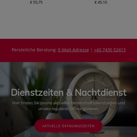
€ 55,75
€ 45,10
r
P
e
r
i
e
s
i
s
Persönliche Beratung:
E-Mail-Adresse
|
+43 7435 52413
Dienstzeiten & Nachtdienst
Hier finden Sie unsere aktuellen Bereitschaftsdienstzeiten und
unsere regulären Öffnungszeiten.
AKTUELLE ÖFFNUNGSZEITEN