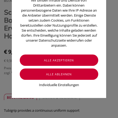
Wir binden Inhalte und Dienste von
BSTAENDIG VERBANDST.FABRIK GMBH
Drittanbietern ein. Dabei können
personenbezogene Daten wie Ihre IP-Adresse an
Schlauchverband Tubigrip
die Anbieter übermittelt werden. Einige Dienste
Bandagen F 10cm
setzen zudem Cookies, um Funktionen
bereitzustellen oder Nutzungsprofile zu erstellen.
Erwachsene.bein,gelenke
Sie entscheiden, welche Inhalte geladen werden
Hautfarben groß 1m
dürfen. Ihre Einwilligung können Sie jederzeit auf
unserer Datenschutzseite widerrufen oder
anpassen.
€ 9,50
€ 9,50
/ m
Preis inkl. MwSt.
zzgl. Versandkosten
Individuelle Einstellungen
BESCHREIBUNG
SICHER & REGIONAL
Tubigrip provides a continuous uniform support