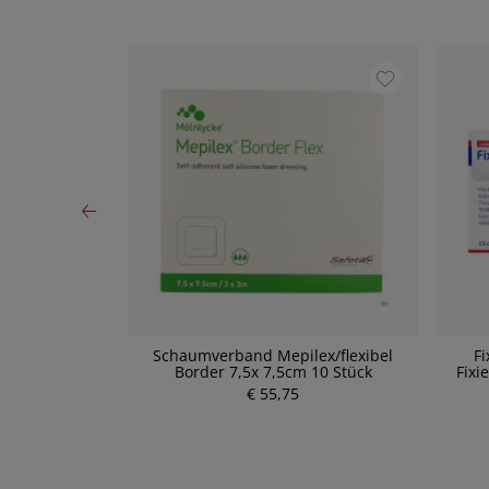
n Salbenvlies
Schaumverband Mepilex/flexibel
Fi
 5cm 10 Stück
Border 7,5x 7,5cm 10 Stück
Fixi
€ 55,75
P
r
e
i
s