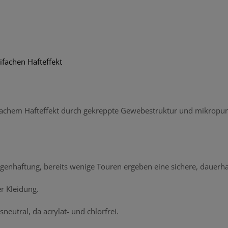
ifachen Hafteffekt
ifachem Hafteffekt durch gekreppte Gewebestruktur und mikropun
genhaftung, bereits wenige Touren ergeben eine sichere, dauerha
r Kleidung.
neutral, da acrylat- und chlorfrei.