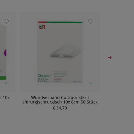
n 10x
Wundverband Curapor steril
Wundverba
chirurgischrurgisch 10x 8cm 50 Stück
Selbstkleb
€ 34,70
P
r
e
i
s