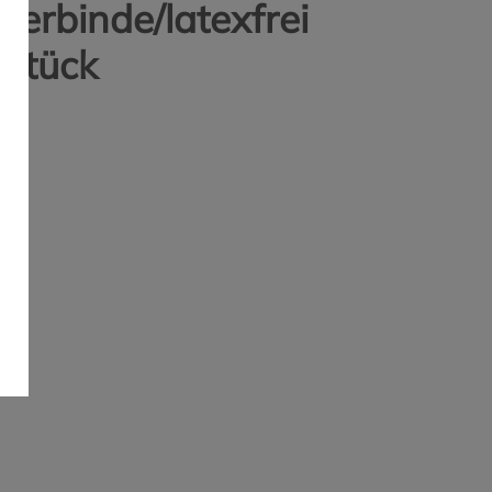
ierbinde/latexfrei
Stück