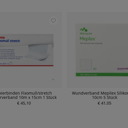
xierbinden Fixomull/stretch
Wundverband Mepilex Siliko
erverband 10m x 15cm 1 Stück
10cm 5 Stück
€ 45,10
€ 41,05
P
P
r
r
e
e
i
i
s
s