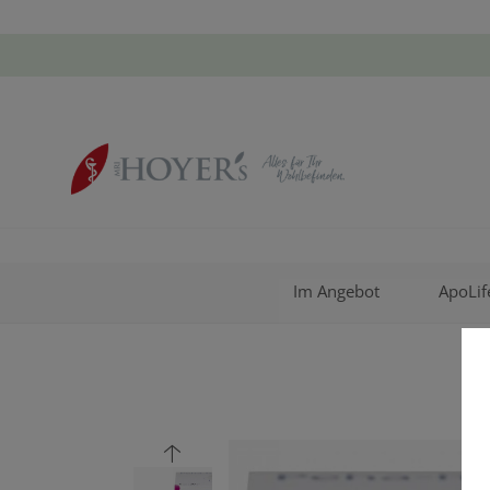
Im Angebot
ApoLif