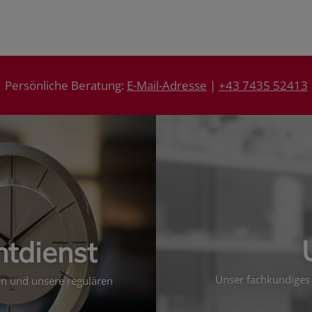
Persönliche Beratung:
E-Mail-Adresse
|
+43 7435 52413
htdienst
Unser fachkundiges 
ten und unsere regulären