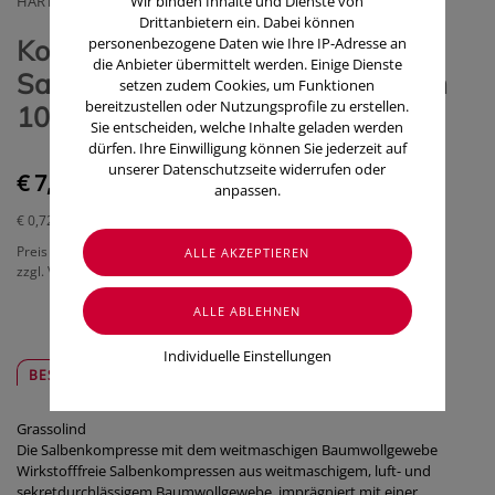
HARTMANN PAUL GMBH
Wir binden Inhalte und Dienste von
Drittanbietern ein. Dabei können
Kompressen Grassolind Neutral
personenbezogene Daten wie Ihre IP-Adresse an
die Anbieter übermittelt werden. Einige Dienste
Salbenkompresse steril 10x 10cm
setzen zudem Cookies, um Funktionen
bereitzustellen oder Nutzungsprofile zu erstellen.
10 Stück
Sie entscheiden, welche Inhalte geladen werden
dürfen. Ihre Einwilligung können Sie jederzeit auf
unserer Datenschutzseite widerrufen oder
€ 7,15
anpassen.
€ 0,72
/ Stück
Preis inkl. MwSt.
zzgl. Versandkosten
Individuelle Einstellungen
BESCHREIBUNG
SICHER & REGIONAL
Grassolind
Die Salbenkompresse mit dem weitmaschigen Baumwollgewebe
Wirkstofffreie Salbenkompressen aus weitmaschigem, luft- und
sekretdurchlässigem Baumwollgewebe, imprägniert mit einer