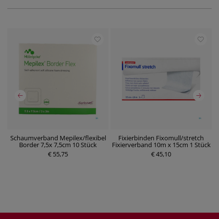
Schaumverband Mepilex/flexibel
Fixierbinden Fixomull/stretch
W
Border 7,5x 7,5cm 10 Stück
Fixierverband 10m x 15cm 1 Stück
P
P
€ 55,75
r
€ 45,10
r
e
e
i
i
s
s