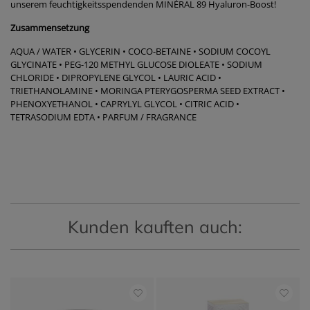
unserem feuchtigkeitsspendenden MINÉRAL 89 Hyaluron-Boost!
Zusammensetzung
AQUA / WATER • GLYCERIN • COCO-BETAINE • SODIUM COCOYL
GLYCINATE • PEG-120 METHYL GLUCOSE DIOLEATE • SODIUM
CHLORIDE • DIPROPYLENE GLYCOL • LAURIC ACID •
TRIETHANOLAMINE • MORINGA PTERYGOSPERMA SEED EXTRACT •
PHENOXYETHANOL • CAPRYLYL GLYCOL • CITRIC ACID •
TETRASODIUM EDTA • PARFUM / FRAGRANCE
Kunden kauften auch: