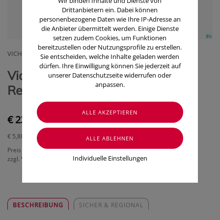
Wir binden Inhalte und Dienste von
Drittanbietern ein. Dabei können
personenbezogene Daten wie Ihre IP-Adresse an
die Anbieter übermittelt werden. Einige Dienste
setzen zudem Cookies, um Funktionen
bereitzustellen oder Nutzungsprofile zu erstellen.
VICHY (COSMETIQUE ACTIVE)
Sie entscheiden, welche Inhalte geladen werden
dürfen. Ihre Einwilligung können Sie jederzeit auf
Vichy Purete Thermal
unserer Datenschutzseite widerrufen oder
anpassen.
Reinigungsgel 400ml
€ 23,50
€ 5,88
/ 100 ml
Preis inkl. MwSt.
Individuelle Einstellungen
zzgl. Versandkosten
BESCHREIBUNG
SICHER & REGIONAL