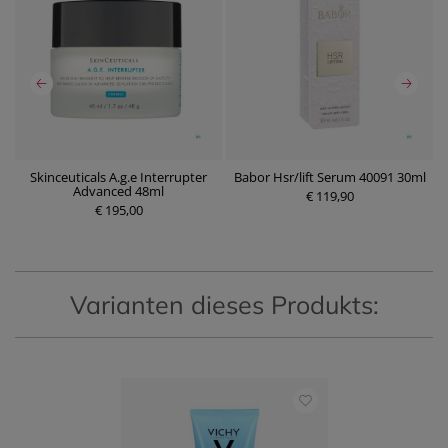
Skinceuticals A.g.e Interrupter
Babor Hsr/lift Serum 40091 30ml
B
0
Advanced 48ml
€ 119,90
€ 195,00
P
P
r
r
e
e
i
i
s
s
Varianten dieses Produkts: