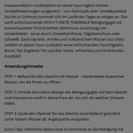
Insbesondere in Großstädten ist deine Haut täglich starken
Umweltbelastungen ausgesetzt – von Feinstaub über Umweltpartikel
bis hin zu Schmutz sammelt sich im Laufe des Tages so einiges an. Das
sanft aufschäumende VICHY PURETÉ THERMALE Reinigungsgel mit
wasserbasierter Formel befreit deine Haut zuverlässig von
Unreinheiten - sei es durch Umwelteinflüsse, Talgüberschuss oder
Schweiß. Dank Glycerin, Amilite und Vulkanischem Wasser aus Vichy
verleiht es deiner Haut zusätzlich einen erfrischenden Feuchtigkeits-
Boost. Das Ergebnis? Ein spürbar reines, erfrischtes und strahlendes
Hautbild!
Anwendungshinweise
STEP 1: Befeuchte dein Gesicht mit Wasser – idealerweise lauwarmes
Wasser, um die Poren zu öffnen.
STEP 2: Verteile eine kleine Menge des Reinigungsgels auf dem Gesicht
und massiere es sanft in deine Haut ein, bis sich ein weicher Schaum
bildet.
STEP 3: Spüle den Cleanser für das Gesicht anschließend gründlich
unter klarem Wasser ab. Augenpartie aussparen.
Extra-Tipp: Verwöhne deine Haut im Anschluss an die Reinigung mit