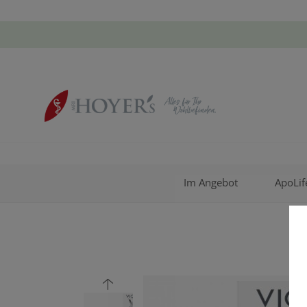
Im Angebot
ApoLif