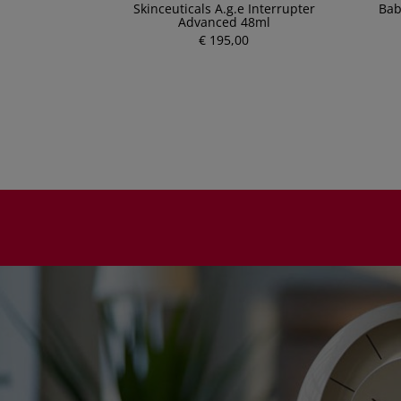
 Anti-Rötungen
Skinceuticals A.g.e Interrupter
Bab
F 30 50ml
Advanced 48ml
€ 195,00
P
r
e
i
s