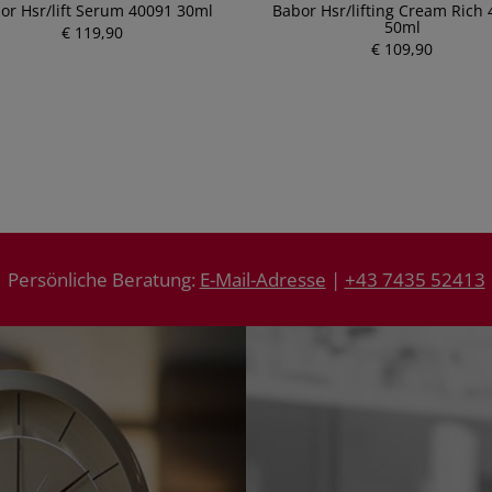
or Hsr/lift Serum 40091 30ml
Babor Hsr/lifting Cream Rich
50ml
€ 119,90
P
€ 109,90
P
r
r
e
e
i
i
s
s
Persönliche Beratung:
E-Mail-Adresse
|
+43 7435 52413