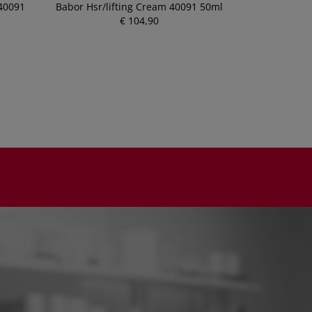
 40091
Babor Hsr/lifting Cream 40091 50ml
Babor Hsr/li
€ 104,90
P
r
e
i
s