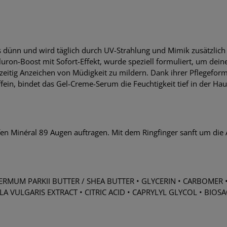
 dünn und wird täglich durch UV-Strahlung und Mimik zusätzlich st
ron-Boost mit Sofort-Effekt, wurde speziell formuliert, um dein
zeitig Anzeichen von Müdigkeit zu mildern. Dank ihrer Pflegeform
n, bindet das Gel-Creme-Serum die Feuchtigkeit tief in der Haut u
 Minéral 89 Augen auftragen. Mit dem Ringfinger sanft um die 
RMUM PARKII BUTTER / SHEA BUTTER • GLYCERIN • CARBOMER 
 VULGARIS EXTRACT • CITRIC ACID • CAPRYLYL GLYCOL • BIOS