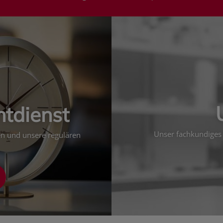
htdienst
Unser fachkundiges 
ten und unsere regulären