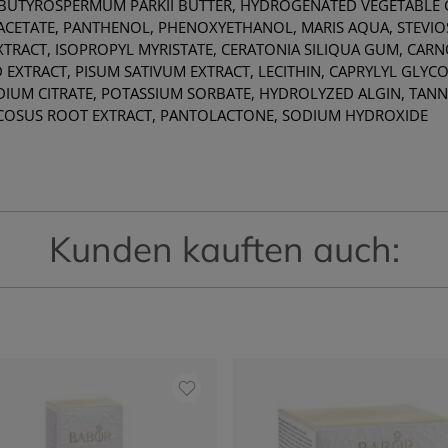
 BUTYROSPERMUM PARKII BUTTER, HYDROGENATED VEGETABLE G
 ACETATE, PANTHENOL, PHENOXYETHANOL, MARIS AQUA, STEVIO
ACT, ISOPROPYL MYRISTATE, CERATONIA SILIQUA GUM, CARNOSI
 EXTRACT, PISUM SATIVUM EXTRACT, LECITHIN, CAPRYLYL GLYCO
IUM CITRATE, POTASSIUM SORBATE, HYDROLYZED ALGIN, TANN
COSUS ROOT EXTRACT, PANTOLACTONE, SODIUM HYDROXIDE
Kunden kauften auch: