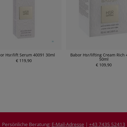
or Hsr/lift Serum 40091 30ml
Babor Hsr/lifting Cream Rich
50ml
€ 119,90
P
P
€ 109,90
r
r
e
e
i
i
s
s
Persönliche Beratung:
E-Mail-Adresse
|
+43 7435 52413