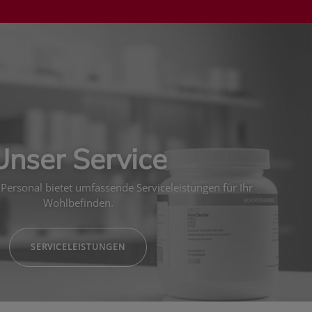
Unser Service
Personal bietet umfassende Serviceleistungen für Ihr
Wohlbefinden.
SERVICELEISTUNGEN