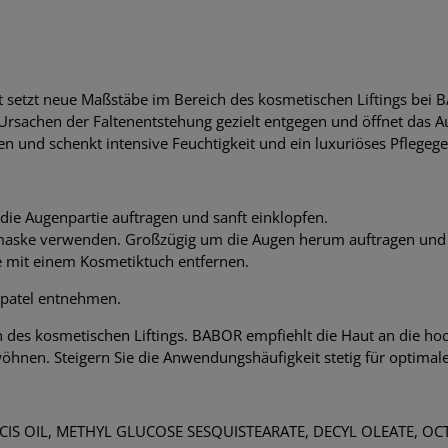
kt setzt neue Maßstäbe im Bereich des kosmetischen Liftings bei
en Ursachen der Faltenentstehung gezielt entgegen und öffnet das 
en und schenkt intensive Feuchtigkeit und ein luxuriöses Pflegege
ie Augenpartie auftragen und sanft einklopfen.
maske verwenden. Großzügig um die Augen herum auftragen und 
te mit einem Kosmetiktuch entfernen.
Spatel entnehmen.
des kosmetischen Liftings. BABOR empfiehlt die Haut an die hoch
wöhnen. Steigern Sie die Anwendungshäufigkeit stetig für optimal
IS OIL, METHYL GLUCOSE SESQUISTEARATE, DECYL OLEATE, O