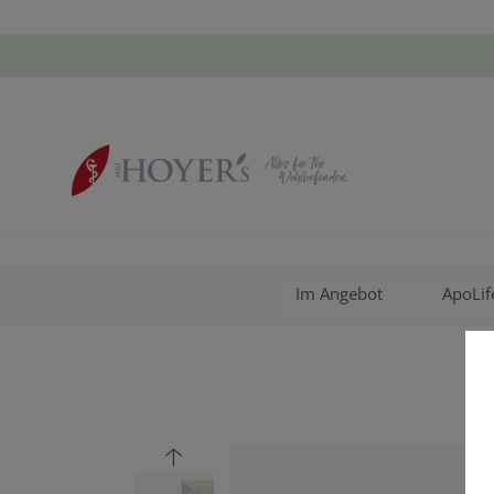
Im Angebot
ApoLif