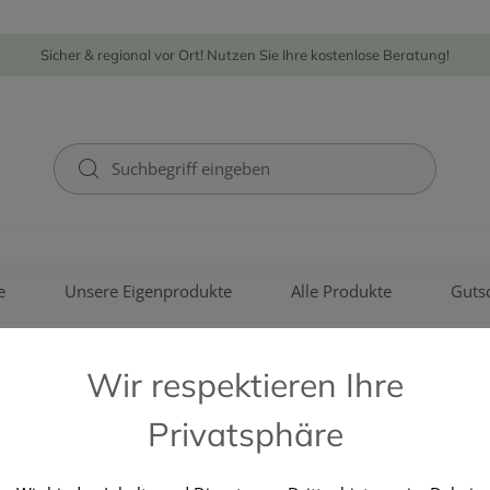
Sicher & regional vor Ort! Nutzen Sie Ihre kostenlose Beratung!
e
Unsere Eigenprodukte
Alle Produkte
Guts
Wir respektieren Ihre
Privatsphäre
BABOR COSMETICS GMBH