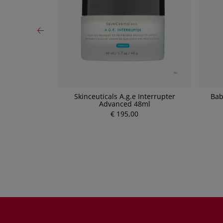
 Anti-Rötungen
Skinceuticals A.g.e Interrupter
Bab
F 30 50ml
Advanced 48ml
€ 195,00
P
r
e
i
s