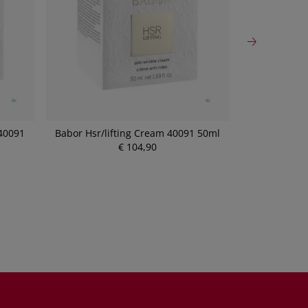
 40091
Babor Hsr/lifting Cream 40091 50ml
Babor Skin
€ 104,90
P
r
e
i
s