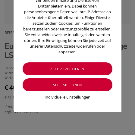
Wir binden Inhalte und Dienste von
Drittanbietern ein. Dabei können
personenbezogene Daten wie Ihre IP-Adresse an
die Anbieter übermittelt werden. Einige Dienste
setzen zudem Cookies, um Funktionen
bereitzustellen oder Nutzungsprofile zu erstellen.
BEIERSDORF GMBH
Sie entscheiden, welche Inhalte geladen werden
dürfen. Ihre Einwilligung können Sie jederzeit auf
Eucerin Hyaluron Filler Tagespflege
unserer Datenschutzseite widerrufen oder
anpassen.
LSF 30, 50ml
Mildert selbst ausgeprägte Falten sichtbar
Wirkt antioxidativ & stimuliert die Hyaluronsäureproduktion
Wirkt dem Abbau von Hyaluronsäure entgegen
€ 40,90
Individuelle Einstellungen
€ 81,80
/ 100 ml
Preis inkl. MwSt.
zzgl. Versandkosten