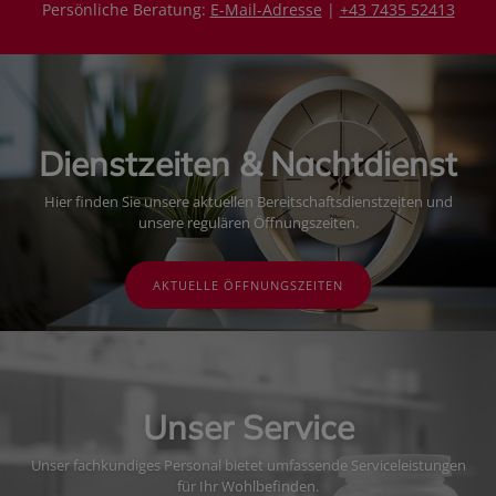
Persönliche Beratung:
E-Mail-Adresse
|
+43 7435 52413
Dienstzeiten & Nachtdienst
Hier finden Sie unsere aktuellen Bereitschaftsdienstzeiten und
unsere regulären Öffnungszeiten.
AKTUELLE ÖFFNUNGSZEITEN
Unser Service
Unser fachkundiges Personal bietet umfassende Serviceleistungen
für Ihr Wohlbefinden.