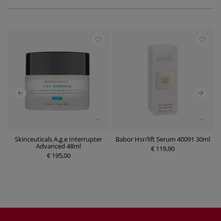
Skinceuticals A.g.e Interrupter
Babor Hsr/lift Serum 40091 30ml
B
0
Advanced 48ml
€ 119,90
€ 195,00
P
P
r
r
e
e
i
i
s
s