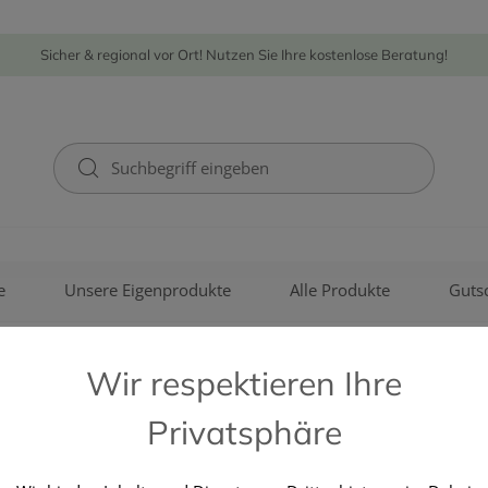
Sicher & regional vor Ort! Nutzen Sie Ihre kostenlose Beratung!
e
Unsere Eigenprodukte
Alle Produkte
Guts
Wir respektieren Ihre
Privatsphäre
REMITAN GMBH