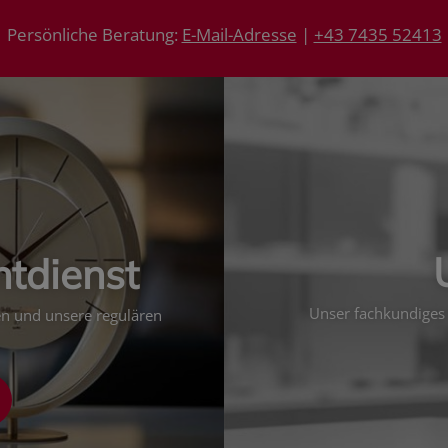
Persönliche Beratung:
E-Mail-Adresse
|
+43 7435 52413
htdienst
Unser fachkundiges 
ten und unsere regulären