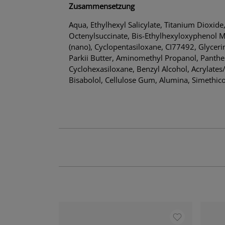
Zusammensetzung
Aqua, Ethylhexyl Salicylate, Titanium Dioxid
Octenylsuccinate, Bis-Ethylhexyloxyphenol M
(nano), Cyclopentasiloxane, CI77492, Glyceri
Parkii Butter, Aminomethyl Propanol, Panthen
Cyclohexasiloxane, Benzyl Alcohol, Acrylates
Bisabolol, Cellulose Gum, Alumina, Simethicon