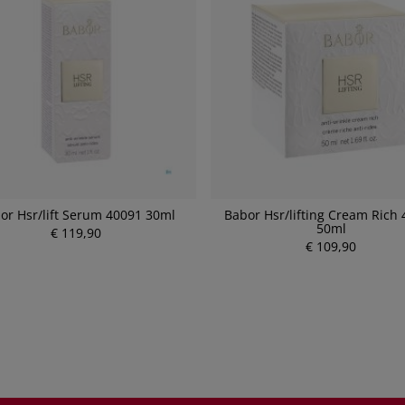
or Hsr/lift Serum 40091 30ml
Babor Hsr/lifting Cream Rich
50ml
€ 119,90
P
P
€ 109,90
r
r
e
e
i
i
s
s