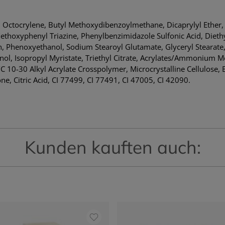
e, Octocrylene, Butyl Methoxydibenzoylmethane, Dicaprylyl Ether
ethoxyphenyl Triazine, Phenylbenzimidazole Sulfonic Acid, Dieth
n, Phenoxyethanol, Sodium Stearoyl Glutamate, Glyceryl Stearate
ol, Isopropyl Myristate, Triethyl Citrate, Acrylates/Ammonium M
/C 10-30 Alkyl Acrylate Crosspolymer, Microcrystalline Cellulose
e, Citric Acid, CI 77499, CI 77491, CI 47005, CI 42090.
Kunden kauften auch: