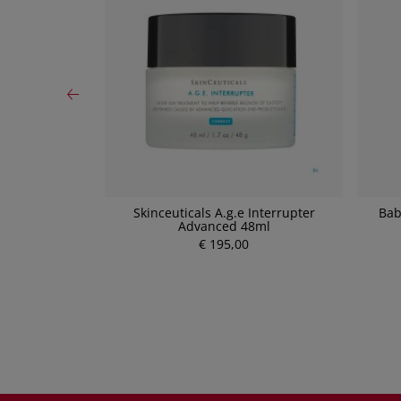
 Anti-Rötungen
Skinceuticals A.g.e Interrupter
Bab
F 30 50ml
Advanced 48ml
€ 195,00
P
r
e
i
s