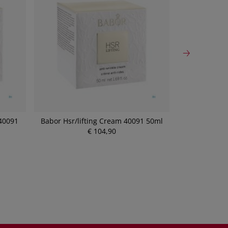
 40091
Babor Hsr/lifting Cream 40091 50ml
Babor Hsr/li
€ 104,90
P
r
e
i
s