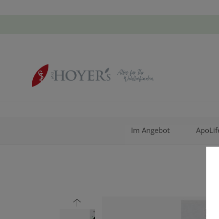
Im Angebot
ApoLif