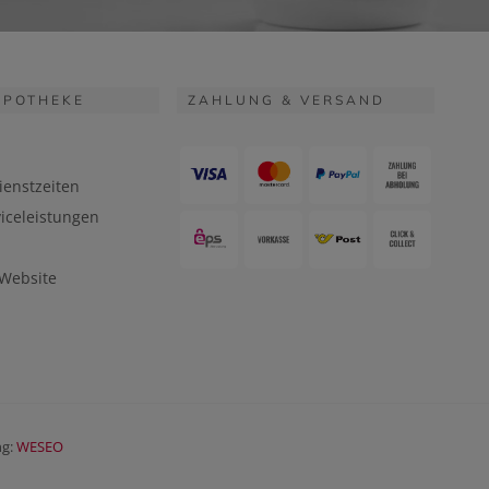
APOTHEKE
ZAHLUNG & VERSAND
ienstzeiten
iceleistungen
 Website
ng:
WESEO