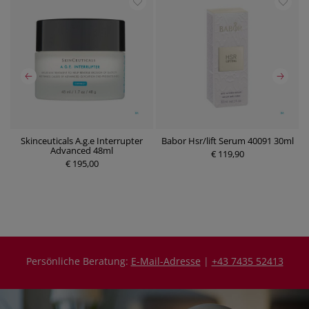
Skinceuticals A.g.e Interrupter
Babor Hsr/lift Serum 40091 30ml
B
0
Advanced 48ml
€ 119,90
€ 195,00
P
P
r
r
e
e
i
i
s
s
Persönliche Beratung:
E-Mail-Adresse
|
+43 7435 52413