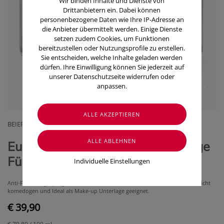
Wir binden Inhalte und Dienste von
Drittanbietern ein. Dabei können
personenbezogene Daten wie Ihre IP-Adresse an
die Anbieter übermittelt werden. Einige Dienste
setzen zudem Cookies, um Funktionen
bereitzustellen oder Nutzungsprofile zu erstellen.
Sie entscheiden, welche Inhalte geladen werden
dürfen. Ihre Einwilligung können Sie jederzeit auf
unserer Datenschutzseite widerrufen oder
anpassen.
BEIERSDORF GMBH
Eucerin Hyaluron-filler Tagespflege
Für Trockene Haut (50 ml)
Individuelle Einstellungen
Anti-Falten Tagespflege für trockene Haut mit LSF 15 und UVA-Schutz, ist nicht
komedogen und Ideal als Make-up Unterlage geeignet.
€ 39,90