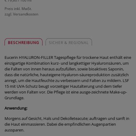
€ 79,80
/ 100 ml
Preis inkl. MwSt.
zzgl. Versandkosten
BESCHREIBUNG
SICHER & REGIONAL
Eucerin HYALURON-FILLER Tagespflege für trockene Haut enthält eine
einzigartige Kombination kurz- und langkettiger Hyaluronsäuren, um
die Falten von innen heraus aufzufüllen, sowie bioaktives Saponin,
dass die natürliche, hauteigene Hyaluron-säureproduktion zusätzlich
anregt, um die Hautfeuchte zu verbessern und Falten zu mildern. LSF
15 mit UVA-Schutz beugt vorzeitiger Hautalterung und dem tiefer
werden von Falten vor. Die Pflege ist eine ausge-zeichnete Make-up-
Grundlage.
Anwendung:
Morgens auf Gesicht, Hals und Dekolleteacute; auftragen und sanft in
die Haut einmassieren. Dabei die empfindlichen Augenpartien
aussparen.