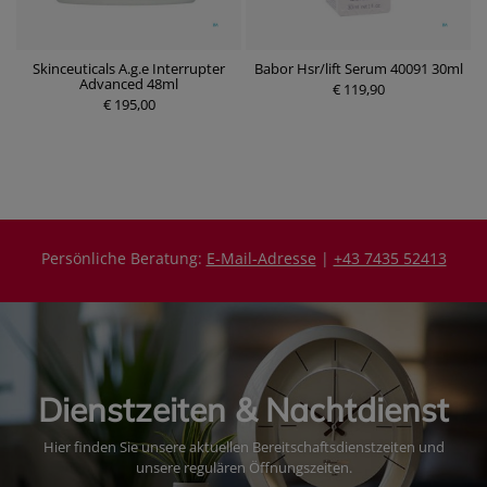
Skinceuticals A.g.e Interrupter
Babor Hsr/lift Serum 40091 30ml
B
0
Advanced 48ml
€ 119,90
€ 195,00
P
P
r
r
e
e
i
i
s
s
Persönliche Beratung:
E-Mail-Adresse
|
+43 7435 52413
Dienstzeiten & Nachtdienst
Hier finden Sie unsere aktuellen Bereitschaftsdienstzeiten und
unsere regulären Öffnungszeiten.