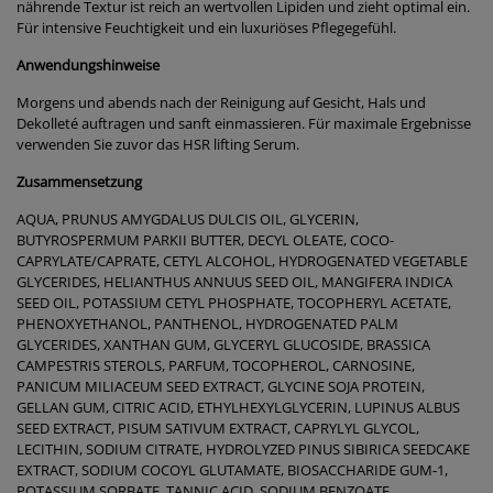
nährende Textur ist reich an wertvollen Lipiden und zieht optimal ein.
Für intensive Feuchtigkeit und ein luxuriöses Pflegegefühl.
Anwendungshinweise
Morgens und abends nach der Reinigung auf Gesicht, Hals und
Dekolleté auftragen und sanft einmassieren. Für maximale Ergebnisse
verwenden Sie zuvor das HSR lifting Serum.
Zusammensetzung
AQUA, PRUNUS AMYGDALUS DULCIS OIL, GLYCERIN,
BUTYROSPERMUM PARKII BUTTER, DECYL OLEATE, COCO-
CAPRYLATE/CAPRATE, CETYL ALCOHOL, HYDROGENATED VEGETABLE
GLYCERIDES, HELIANTHUS ANNUUS SEED OIL, MANGIFERA INDICA
SEED OIL, POTASSIUM CETYL PHOSPHATE, TOCOPHERYL ACETATE,
PHENOXYETHANOL, PANTHENOL, HYDROGENATED PALM
GLYCERIDES, XANTHAN GUM, GLYCERYL GLUCOSIDE, BRASSICA
CAMPESTRIS STEROLS, PARFUM, TOCOPHEROL, CARNOSINE,
PANICUM MILIACEUM SEED EXTRACT, GLYCINE SOJA PROTEIN,
GELLAN GUM, CITRIC ACID, ETHYLHEXYLGLYCERIN, LUPINUS ALBUS
SEED EXTRACT, PISUM SATIVUM EXTRACT, CAPRYLYL GLYCOL,
LECITHIN, SODIUM CITRATE, HYDROLYZED PINUS SIBIRICA SEEDCAKE
EXTRACT, SODIUM COCOYL GLUTAMATE, BIOSACCHARIDE GUM-1,
POTASSIUM SORBATE, TANNIC ACID, SODIUM BENZOATE,