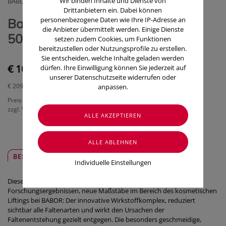
Wir binden Inhalte und Dienste von
BABOR COSMETICS GMBH
Drittanbietern ein. Dabei können
personenbezogene Daten wie Ihre IP-Adresse an
Babor Hsr/lifting Cream 40091
die Anbieter übermittelt werden. Einige Dienste
50ml
setzen zudem Cookies, um Funktionen
bereitzustellen oder Nutzungsprofile zu erstellen.
Sie entscheiden, welche Inhalte geladen werden
€ 104,90
dürfen. Ihre Einwilligung können Sie jederzeit auf
unserer Datenschutzseite widerrufen oder
€ 209,80
/ 100 ml
anpassen.
Preis inkl. MwSt.
zzgl. Versandkosten
BESCHREIBUNG
SICHER & REGIONAL
Individuelle Einstellungen
Diese luxuriöse HSR lifting Creme setzt, auf Basis von aktuellsten
Forschungsergebnissen, neue Maßstäbe im Bereich des kosmetischen
Liftings bei BABOR: Der innovative Wirkstoffkomplex, reduziert
sichtbar alle Faltenarten und wirkt den Ursachen der
Faltenentstehung gezielt entgegen. Die besonders geschmeidige,