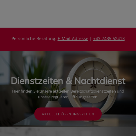
s
i
s
Persönliche Beratung:
E-Mail-Adresse
|
+43 7435 52413
Dienstzeiten & Nachtdienst
Hier finden Sie unsere aktuellen Bereitschaftsdienstzeiten und
unsere regulären Öffnungszeiten.
AKTUELLE ÖFFNUNGSZEITEN