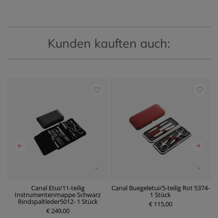
Kunden kauften auch:
en
Canal Etui/11-teilig
Canal Buegeletui/5-teilig Rot 5374-
m
Instrumentenmappe Schwarz
1 Stück
P
Rindspaltleder5012- 1 Stück
r
€ 115,00
P
€ 249,00
e
r
i
e