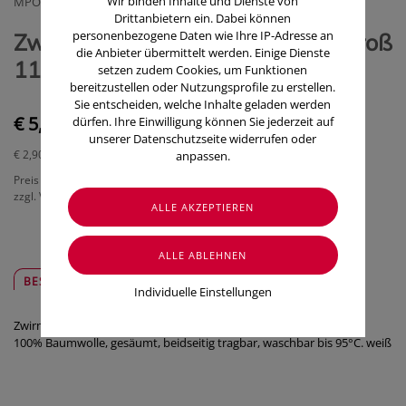
Wir binden Inhalte und Dienste von
MPOE PFM GESMBH
Drittanbietern ein. Dabei können
personenbezogene Daten wie Ihre IP-Adresse an
Zwirnhandschuhe Mpoe Weiss groß
die Anbieter übermittelt werden. Einige Dienste
11 2 Stück
setzen zudem Cookies, um Funktionen
bereitzustellen oder Nutzungsprofile zu erstellen.
Sie entscheiden, welche Inhalte geladen werden
€ 5,80
dürfen. Ihre Einwilligung können Sie jederzeit auf
unserer Datenschutzseite widerrufen oder
€ 2,90
/ Stück
anpassen.
Preis inkl. MwSt.
zzgl. Versandkosten
BESCHREIBUNG
SICHER & REGIONAL
Individuelle Einstellungen
Zwirnhandschuhe
100% Baumwolle, gesäumt, beidseitig tragbar, waschbar bis 95°C. weiß