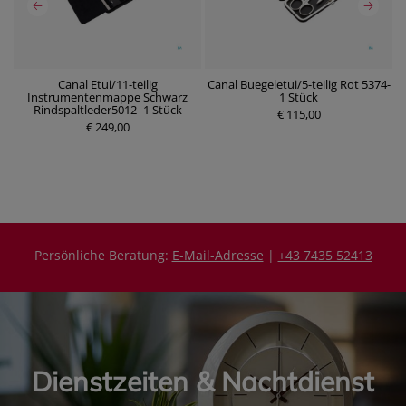
en
Canal Etui/11-teilig
Canal Buegeletui/5-teilig Rot 5374-
m
Instrumentenmappe Schwarz
1 Stück
P
Rindspaltleder5012- 1 Stück
r
€ 115,00
P
€ 249,00
e
r
i
e
s
i
s
Persönliche Beratung:
E-Mail-Adresse
|
+43 7435 52413
Dienstzeiten & Nachtdienst