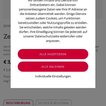
Wir binden Inhalte und Dienste von
Drittanbietern ein. Dabei können
personenbezogene Daten wie Ihre IP-Adresse an
die Anbieter übermittelt werden. Einige Dienste
setzen zudem Cookies, um Funktionen
bereitzustellen oder Nutzungsprofile zu erstellen.
DOSKAR E.U
Sie entscheiden, welche Inhalte geladen werden
dürfen. Ihre Einwilligung können Sie jederzeit auf
Zeckenzange (1 Stk.)
unserer Datenschutzseite widerrufen oder
anpassen.
Die Original Magister Doskar Zeckenzange – über Jahrzehnte Ihr zuverlässiger
Partner für das sichere Entfernen von Zecken, selbst bei festgebissenen, und
auch Zeckenlarven und -nymphen!
€ 3,30
€ 3,30
/ Stück
Individuelle Einstellungen
Preis inkl. MwSt.
zzgl. Versandkosten
BESCHREIBUNG
SICHER & REGIONAL