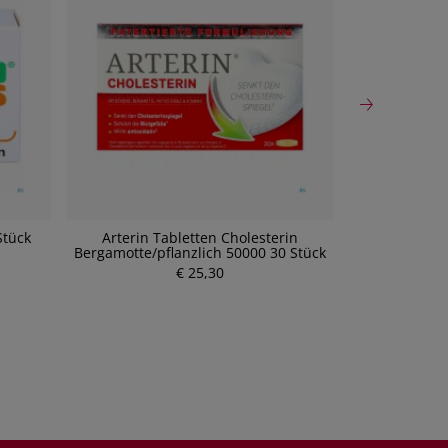
Stück
Arterin Tabletten Cholesterin
Taoasis Kami
Bergamotte/pflanzlich 50000 30 Stück
€ 25,30
P
r
e
i
s