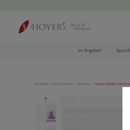
Im Angebot
ApoLif
Startseite
Alle Produkte
Wellness
Taoasis Baldini Set/m.