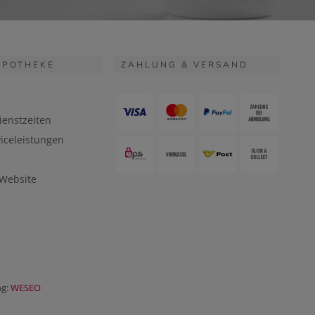
APOTHEKE
ZAHLUNG & VERSAND
ienstzeiten
iceleistungen
 Website
ng:
WESEO