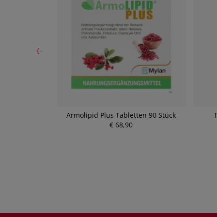
OR
Armolipid Plus Tabletten 90 Stück
T
eitung Bio
€ 68,90
g 00740 40g
P
r
e
i
s