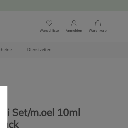
Wunschliste
Anmelden
Warenkorb
cheine
Dienstzeiten
ini Set/m.oel 10ml
tück