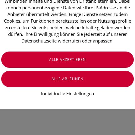
Wir binden Inhalte und Dienste von Drittanbietern ein. Dabei
können personenbezogene Daten wie Ihre IP-Adresse an die
Anbieter übermittelt werden. Einige Dienste setzen zudem
€ 12,90
Cookies, um Funktionen bereitzustellen oder Nutzungsprofile
€ 12,90
/ Stück
zu erstellen. Sie entscheiden, welche Inhalte geladen werden
dürfen. Ihre Einwilligung können Sie jederzeit auf unserer
Preis inkl. MwSt.
zzgl. Versandkosten
Datenschutzseite widerrufen oder anpassen.
Individuelle Einstellungen