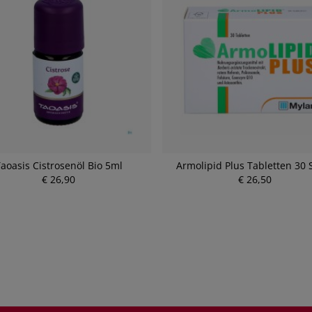
aoasis Cistrosenöl Bio 5ml
Armolipid Plus Tabletten 30 
€ 26,90
P
€ 26,50
P
r
r
e
e
i
i
s
s