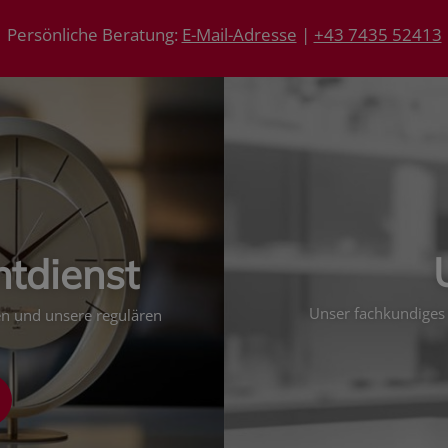
Persönliche Beratung:
E-Mail-Adresse
|
+43 7435 52413
htdienst
Unser fachkundiges 
ten und unsere regulären