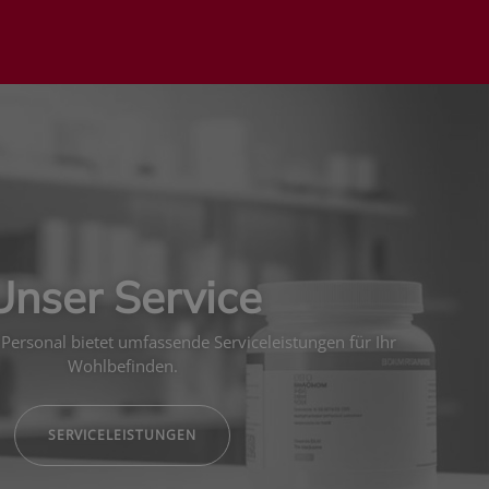
Unser Service
Personal bietet umfassende Serviceleistungen für Ihr
Wohlbefinden.
SERVICELEISTUNGEN