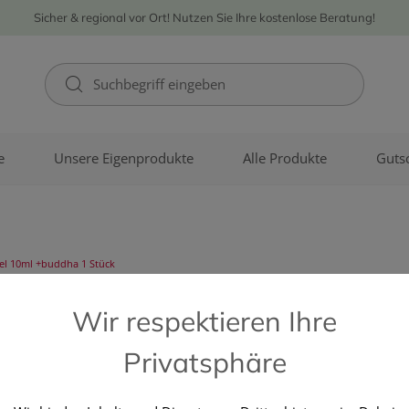
Sicher & regional vor Ort! Nutzen Sie Ihre kostenlose Beratung!
e
Unsere Eigenprodukte
Alle Produkte
Guts
oel 10ml +buddha 1 Stück
PHARMAG LACHMAIR GMBH
Wir respektieren Ihre
Taoasis Bald
Privatsphäre
+buddha 1 S