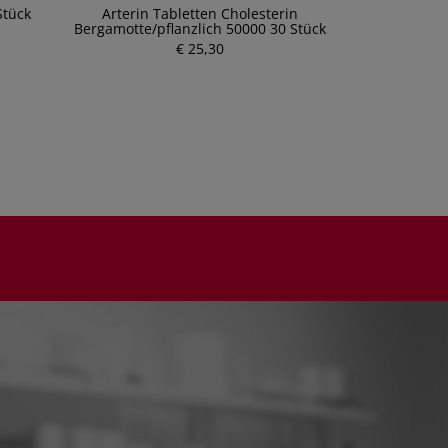
Stück
Arterin Tabletten Cholesterin
Taoasis Kami
Bergamotte/pflanzlich 50000 30 Stück
P
€ 25,30
r
e
i
s