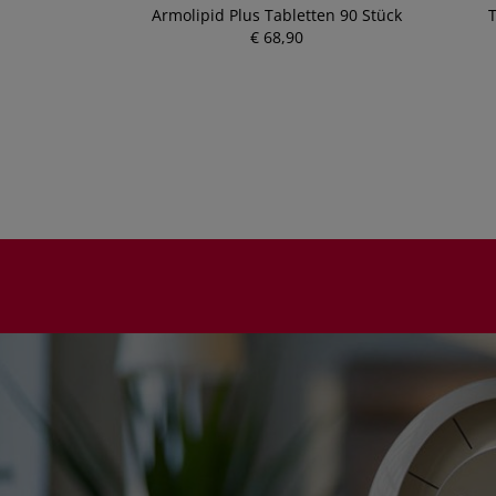
is Bio/demeter
Armolipid Plus Tabletten 90 Stück
T
5ml
€ 68,90
P
r
e
i
s