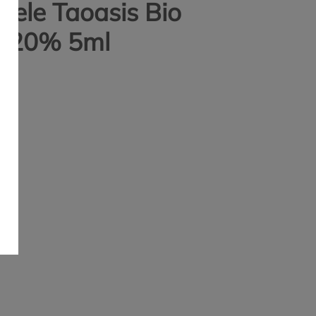
Oele Taoasis Bio
m 20% 5ml