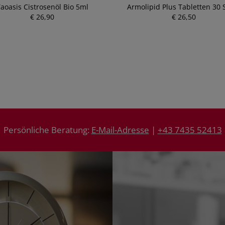
aoasis Cistrosenöl Bio 5ml
Armolipid Plus Tabletten 30 
€ 26,90
P
€ 26,50
P
r
r
e
e
i
i
s
s
Persönliche Beratung:
E-Mail-Adresse
|
+43 7435 52413