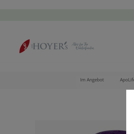
Im Angebot
ApoLif