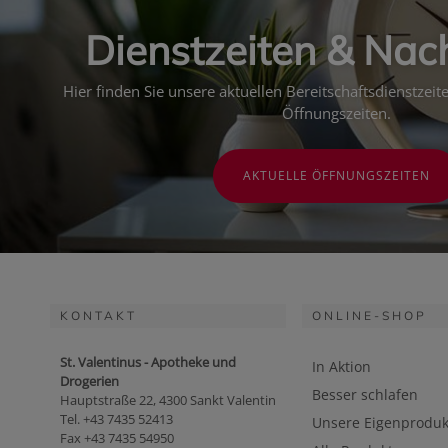
Dienstzeiten & Nac
Hier finden Sie unsere aktuellen Bereitschaftsdienstzei
Öffnungszeiten.
AKTUELLE ÖFFNUNGSZEITEN
KONTAKT
ONLINE-SHOP
St. Valentinus - Apotheke und
In Aktion
Drogerien
Besser schlafen
Hauptstraße 22, 4300 Sankt Valentin
Tel. +43 7435 52413
Unsere Eigenproduk
Fax +43 7435 54950