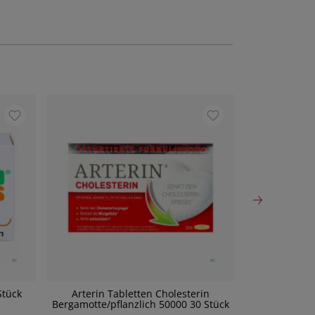
Stück
Arterin Tabletten Cholesterin
Taoasis Kami
Bergamotte/pflanzlich 50000 30 Stück
P