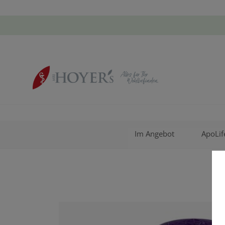
Im Angebot
ApoLif