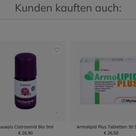
Kunden kauften auch:
aoasis Cistrosenöl Bio 5ml
Armolipid Plus Tabletten 30 
€ 26,90
P
€ 26,50
P