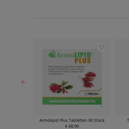
is Bio/demeter
Armolipid Plus Tabletten 90 Stück
T
5ml
€ 68,90