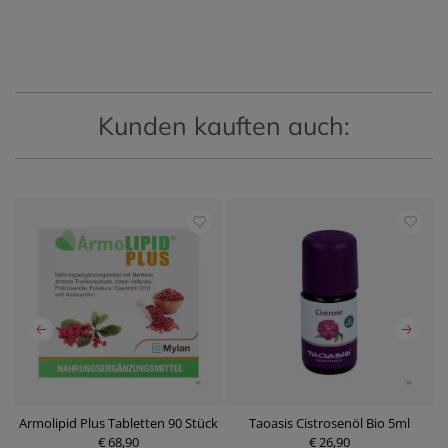
Kunden kauften auch:
Armolipid Plus Tabletten 90 Stück
Taoasis Cistrosenöl Bio 5ml
A
€ 68,90
€ 26,90