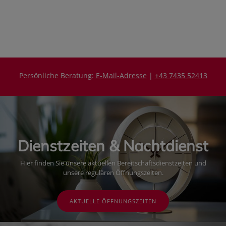
P
P
r
r
e
e
i
i
s
s
Persönliche Beratung:
E-Mail-Adresse
|
+43 7435 52413
Dienstzeiten & Nachtdienst
Hier finden Sie unsere aktuellen Bereitschaftsdienstzeiten und
unsere regulären Öffnungszeiten.
AKTUELLE ÖFFNUNGSZEITEN