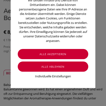
PHARMAG LACHMAIR GMBH
Wir binden Inhalte und Dienste von
Drittanbietern ein. Dabei können
Aetherische Oele Taoasis Bio
personenbezogene Daten wie Ihre IP-Adresse an
die Anbieter übermittelt werden. Einige Dienste
Balsam-tanne 5ml
setzen zudem Cookies, um Funktionen
bereitzustellen oder Nutzungsprofile zu erstellen.
Sie entscheiden, welche Inhalte geladen werden
€ 8,90
dürfen. Ihre Einwilligung können Sie jederzeit auf
unserer Datenschutzseite widerrufen oder
€ 178,00
/ 100 ml
anpassen.
Preis inkl. MwSt.
zzgl. Versandkosten
BESCHREIBUNG
SICHER & REGIONAL
Individuelle Einstellungen
Balsamtannenöl ist ein ätherisches Öl, das aus den Nadeln der
Balsamtanne gewonnen wird. Es hat einen angenehmen Duft und wird
oft zur Entspannung und Beruhigung eingesetzt. Die vielfältigen
Möglichkeiten der Aromatherapie-Anwendungen findest du unter