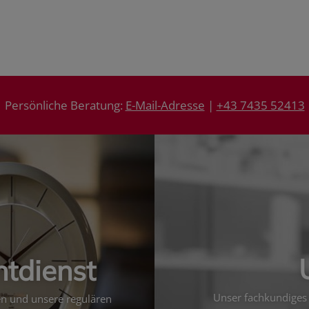
Persönliche Beratung:
E-Mail-Adresse
|
+43 7435 52413
htdienst
Unser fachkundiges 
ten und unsere regulären