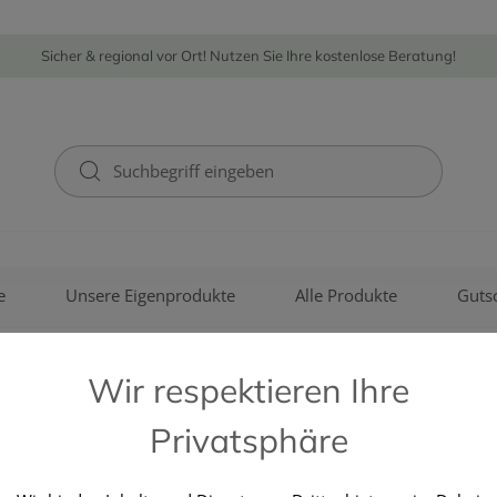
Sicher & regional vor Ort! Nutzen Sie Ihre kostenlose Beratung!
e
Unsere Eigenprodukte
Alle Produkte
Guts
Wir respektieren Ihre
Privatsphäre
COOPER CONSUMER HEALTH 