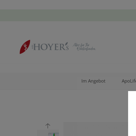
Im Angebot
ApoLif