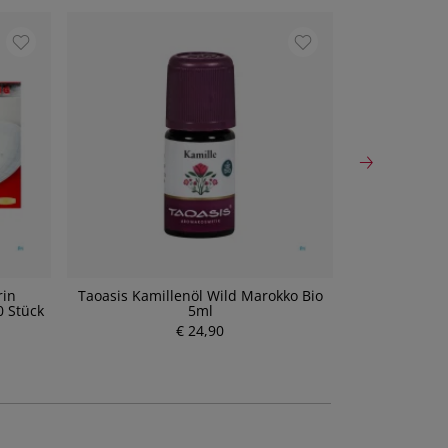
rin
Taoasis Kamillenöl Wild Marokko Bio
Taoasis 
0 Stück
5ml
€ 24,90
P
r
e
i
s