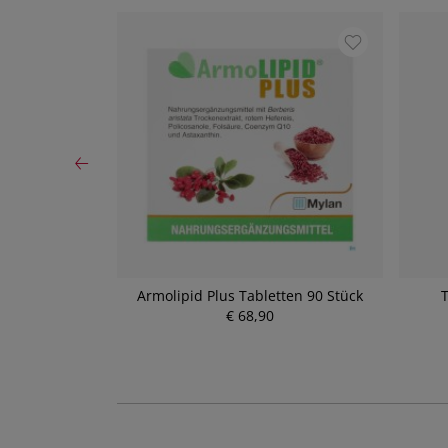
is Bio/demeter
Armolipid Plus Tabletten 90 Stück
T
5ml
€ 68,90
P
r
e
i
s