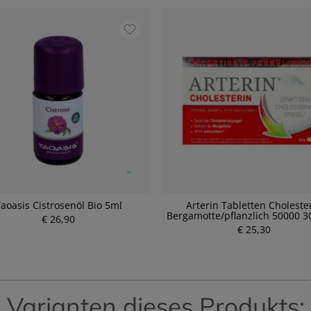
aoasis Cistrosenöl Bio 5ml
Arterin Tabletten Choleste
Bergamotte/pflanzlich 50000 3
€ 26,90
P
P
r
€ 25,30
r
e
e
i
i
s
s
Varianten dieses Produkts: