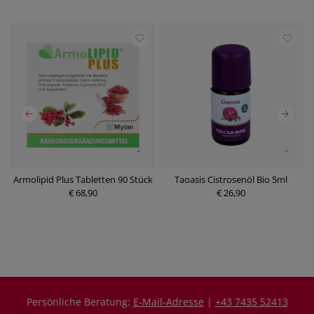
Armolipid Plus Tabletten 90 Stück
Taoasis Cistrosenöl Bio 5ml
A
€ 68,90
€ 26,90
P
P
r
r
e
e
i
i
s
s
Persönliche Beratung:
E-Mail-Adresse
|
+43 7435 52413