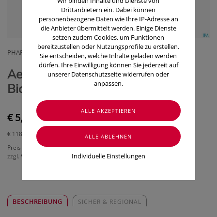
Wir binden Inhalte und Dienste von
Drittanbietern ein. Dabei können
personenbezogene Daten wie Ihre IP-Adresse an
die Anbieter übermittelt werden. Einige Dienste
setzen zudem Cookies, um Funktionen
bereitzustellen oder Nutzungsprofile zu erstellen.
PHARMAG LACHMAIR GMBH
Sie entscheiden, welche Inhalte geladen werden
dürfen. Ihre Einwilligung können Sie jederzeit auf
Aetherische Oele Taoasis
unserer Datenschutzseite widerrufen oder
anpassen.
Bio/demeter Blutorange 5ml
€ 5,90
€ 118,00
/ 100 ml
Preis inkl. MwSt.
Individuelle Einstellungen
zzgl. Versandkosten
BESCHREIBUNG
SICHER & REGIONAL