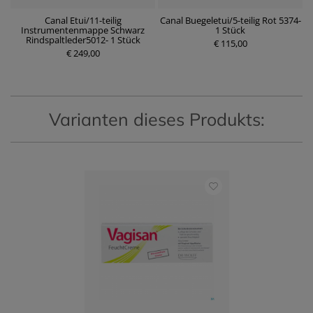
en
Canal Etui/11-teilig
Canal Buegeletui/5-teilig Rot 5374-
m
Instrumentenmappe Schwarz
1 Stück
P
Rindspaltleder5012- 1 Stück
r
€ 115,00
P
€ 249,00
e
r
i
e
s
i
s
Varianten dieses Produkts: