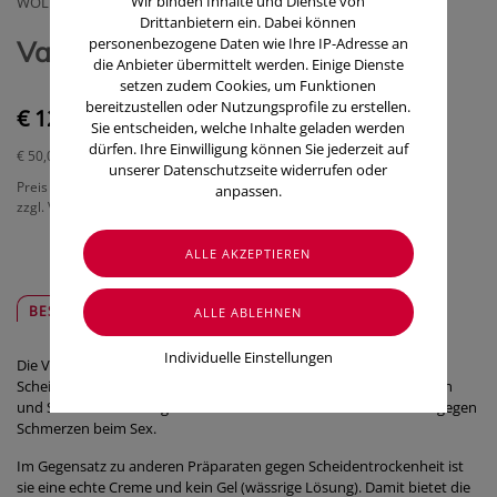
Wir binden Inhalte und Dienste von
WOLFF AUGUST DR.GMBH & COKG - ARZNEIMITTEL
Drittanbietern ein. Dabei können
personenbezogene Daten wie Ihre IP-Adresse an
Vagisan Feuchtcreme 25g
die Anbieter übermittelt werden. Einige Dienste
setzen zudem Cookies, um Funktionen
bereitzustellen oder Nutzungsprofile zu erstellen.
€ 12,50
Sie entscheiden, welche Inhalte geladen werden
dürfen. Ihre Einwilligung können Sie jederzeit auf
€ 50,00
/ 100 g
unserer Datenschutzseite widerrufen oder
Preis inkl. MwSt.
anpassen.
zzgl. Versandkosten
BESCHREIBUNG
SICHER & REGIONAL
Individuelle Einstellungen
Die Vagisan FeuchtCreme ist eine hormonfreie Creme gegen
Scheidentrockenheit. Sie lindert Beschwerden wie Brennen, Jucken
und Schmerzen bedingt durch eine trockene Scheide. Hilft auch gegen
Schmerzen beim Sex.
Im Gegensatz zu anderen Präparaten gegen Scheidentrockenheit ist
sie eine echte Creme und kein Gel (wässrige Lösung). Damit bietet die